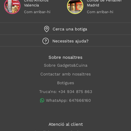
Cirilo Amorós
Conde de Peñalver
Valencia
Madrid
Com arribar-hi
Com arribar-hi
Cerca una botiga
Necessites ajuda?
Sobre nosaltres
Sobre Gadgets&Cuina
Contactar amb nosaltres
Botigues
Truca'ns: +34 934 875 863
WhatsApp: 647666160
Atenció al client