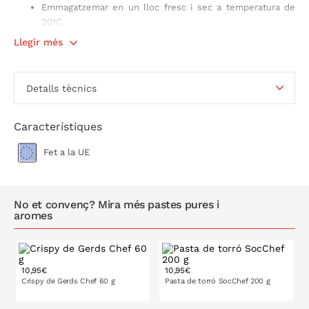
Emmagatzemar en un lloc fresc i sec a temperatura de
20ºC
Fabricat a Espanya
Llegir més
Soc Chef
és una empresa familiar espanyola, productora i
recol·lectora d'ingredients naturals des de fa més de 25 anys,
Detalls tècnics
amb un fort compromís amb l'origen natural dels seus
productes, oferint productes sense colorants, sense aromes
artificials i sense conservants, produïts amb primeres matèries
Característiques
de molt alta qualitat.
Fet a la UE
No et convenç? Mira més pastes pures i
aromes
10,95€
10,95€
Crispy de Gerds Chef 60 g
Pasta de torró SocChef 200 g