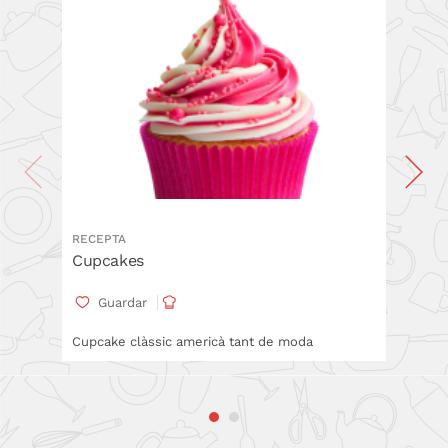
RECEPTA
RECEPT
Cupcakes
Cupca
Guardar
Gua
Cupcake clàssic americà tant de moda
Recepta 
a Gadget