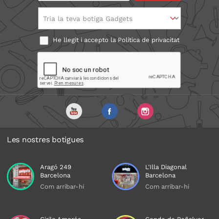
Tria la teva botiga Gadgets
He llegit i accepto la
Política de privacitat
Les nostres botigues
Aragó 249
L'Illa Diagonal
Barcelona
Barcelona
Com arribar-hi
Com arribar-hi