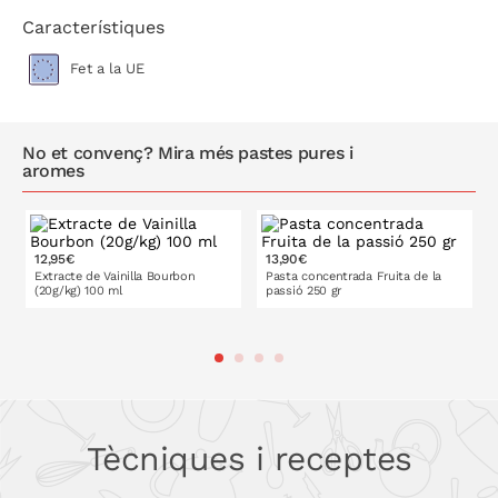
Característiques
Fet a la UE
No et convenç? Mira més pastes pures i
aromes
12,95€
13,90€
Extracte de Vainilla Bourbon
Pasta concentrada Fruita de la
(20g/kg) 100 ml
passió 250 gr
A LA CISTELLA
A LA CISTELLA
Tècniques i receptes