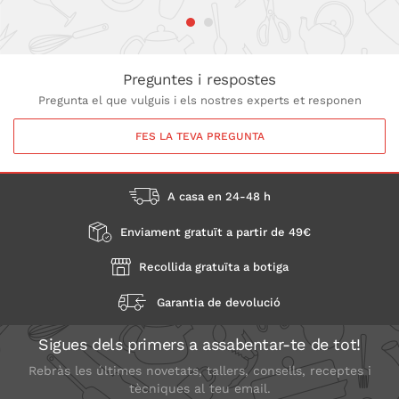
Preguntes i respostes
Pregunta el que vulguis i els nostres experts et responen
FES LA TEVA PREGUNTA
A casa en 24-48 h
Enviament gratuït a partir de 49€
Recollida gratuïta a botiga
Garantia de devolució
Sigues dels primers a assabentar-te de tot!
Rebràs les últimes novetats, tallers, consells, receptes i
tècniques al teu email.