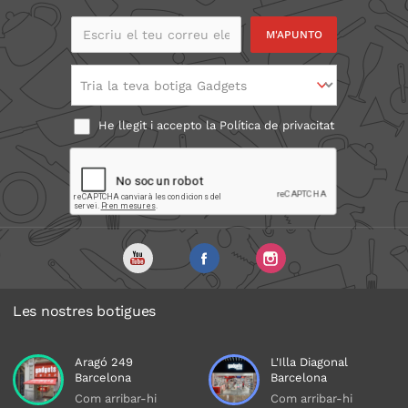
Escriu el teu correu
electrònic
Tria la teva botiga Gadgets
He llegit i accepto la
Política de privacitat
Les nostres botigues
Aragó 249
L'Illa Diagonal
Barcelona
Barcelona
Com arribar-hi
Com arribar-hi