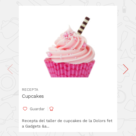
RECEPTA
RECEPT
Cupcakes
Coca d
Guardar
Gua
Recepta del taller de cupcakes de la Dolors fet
a Gadgets &a...