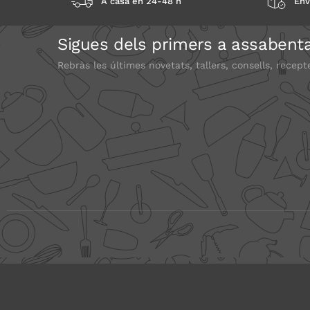
A casa en 24-48 h
Env
Sigues dels primers a assabenta
Rebràs les últimes novetats, tallers, consells, recept