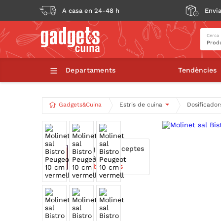
A casa en 24-48 h
Envia
Cerca
Moli
Departaments
Tendències
Gadgets&Cuina
Estris de cuina
Dosificador
Técniques i receptes
relacionades.
Descobreix-les