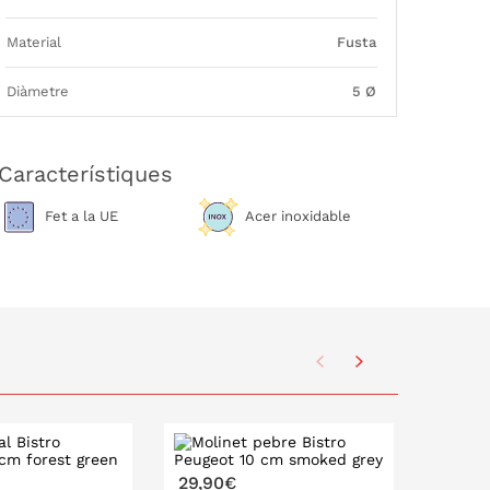
Material
Fusta
Diàmetre
5 Ø
Característiques
Fet a la UE
Acer inoxidable
29,90€
29,90