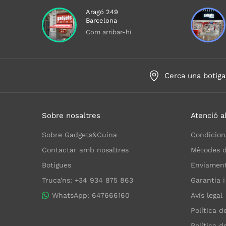
Aragó 249
Barcelona
Com arribar-hi
Cerca una botiga
Sobre nosaltres
Atenció al
Sobre Gadgets&Cuina
Condicion
Contactar amb nosaltres
Mètodes 
Botigues
Enviaments
Truca'ns: +34 934 875 863
Garantia i
WhatsApp: 647666160
Avís legal
Política d
Política d