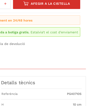
AFEGIR A LA CISTELLA
ment en 24/48 hores
ida a botiga gratis.
Estalvia't el cost d'enviament
ia de devolució
Detalls tècnics
Referència
PG40710S
H
10 cm