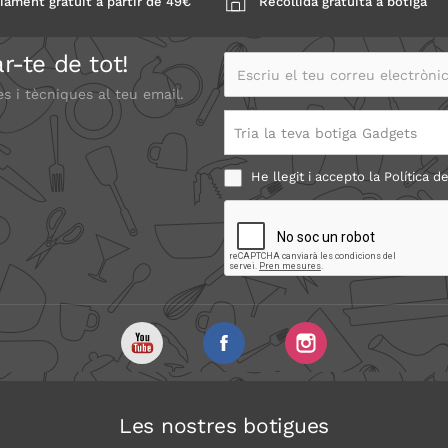
iament gratuït a partir de 49€
Recollida gratuïta a botiga
r-te de tot!
Escriu el teu correu electrònic
es i tècniques al teu email.
Tria la teva botiga Gadgets
He llegit i accepto la
Política de
Les nostres botigues