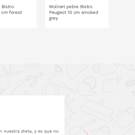
 Bistro
Molinet pebre Bistro
Moline
 cm forest
Peugeot 10 cm smoked
Peuge
grey
LA CISTELLA
A LA CISTELLA
n nuestra dieta, y es que no