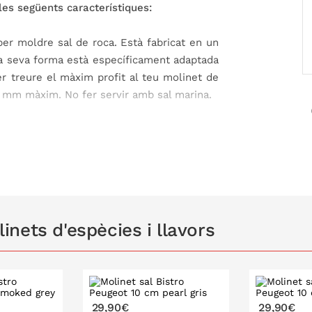
es següents característiques:
er moldre sal de roca. Està fabricat en un
 La seva forma està específicament adaptada
er treure el màxim profit al teu molinet de
 4 mm màxim. No fer servir amb sal marina.
uosos amb el medi ambient.
oxidable amb garantia de per vida (el
nets d'espècies i llavors
 sempre hi ha una menció especial per a
ets des del 1810. Dos segles d'història han
29,90€
29,90€