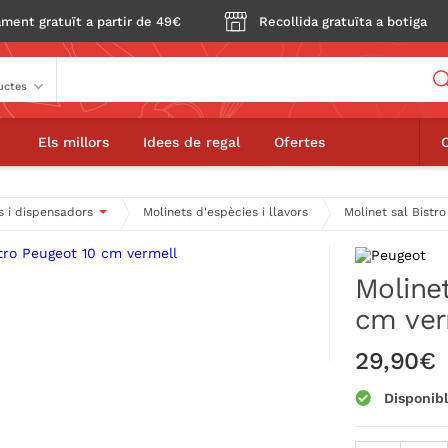
ment gratuït a partir de 49€
Recollida gratuïta a botiga
Buscador
net sal Bistro Peugeot 10 cm vermell
Els millors
Idees de regal
Ofertes
s i dispensadors
Molinets d'espècies i llavors
Molinet sal Bistr
Molinet
cm ver
29,90€
Disponib