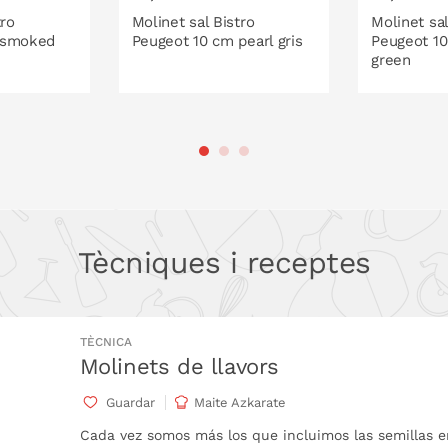
e líder mundial en molinets d'espècies,
tro
Molinet sal Bistro
Molinet sal
 smoked
Peugeot 10 cm pearl gris
Peugeot 10
el món. La tecnologia de Peugeot s'expressa
green
r moldre espècies amb un sistema patentat
ra acabat de moldre i l'explosió de tot el
anismes per a molinets manuals i elèctrics
ISTELLA
A LA CISTELLA
A 
Tècniques i receptes
TÈCNICA
Molinets de llavors
Guardar
Maite Azkarate
Cada vez somos más los que incluimos las semillas e