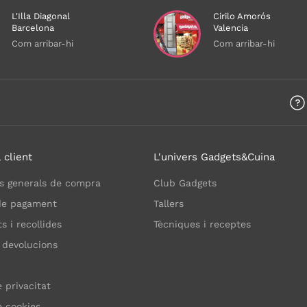
L'Illa Diagonal
Cirilo Amorós
Barcelona
Valencia
Com arribar-hi
Com arribar-hi
 client
L'univers Gadgets&Cuina
s generals de compra
Club Gadgets
de pagament
Tallers
 i recollides
Tècniques i receptes
 devolucions
e privacitat
e cookies