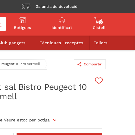
Garantia de devolució
0
Botigues
Identifica't
Cistell
29,90€
AFEGIR A LA CISTELLA
Club gadgets
Tècniques i receptes
Tallers
o Peugeot 10 cm vermell
Compartir
 sal Bistro Peugeot 10
mell
le
Veure estoc per botiga