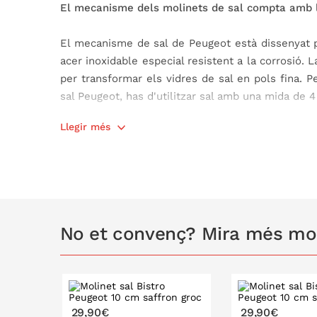
El mecanisme dels molinets de sal compta amb l
El mecanisme de sal de Peugeot està dissenyat p
acer inoxidable especial resistent a la corrosió.
per transformar els vidres de sal en pols fina. P
sal Peugeot, has d'utilitzar sal amb una mida de
Llegir més
Característiques del Molinet de sal Bistro:
Fabricat amb fusta de faig PEFC.
Fusta procedent de boscos certificats.
Acabat lacat amb aigua i, per tant, respect
Mecanisme de mòlta fabricat en acer in
No et convenç? Mira més moli
mecanisme).
Mides: ø 5 x h 10 cm.
Fabricat a França.
Al món dels molinets d'espècies, pebre i sal
Peugeot, fàbrica francesa especialitzada en molin
29,90€
29,90€