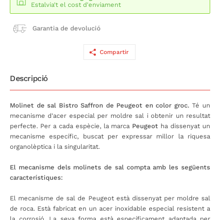
Estalvia't el cost d'enviament
Garantia de devolució
Compartir
Descripció
Molinet de sal Bistro Saffron de Peugeot en color groc.
Té un
mecanisme d'acer especial per moldre sal i obtenir un resultat
perfecte. Per a cada espècie, la marca
Peugeot
ha dissenyat un
mecanisme específic, buscat per expressar millor la riquesa
organolèptica i la singularitat.
El mecanisme dels molinets de sal compta amb les següents
característiques:
El mecanisme de sal de Peugeot està dissenyat per moldre sal
de roca. Està fabricat en un acer inoxidable especial resistent a
la corrosió. La seva forma està específicament adaptada per