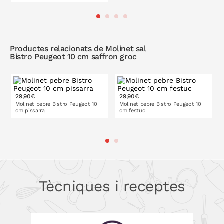
patentat únic, que garanteixen l'ajustament precís del gra acabat
de moldre i l'explosió de tot el sabor i la frescor. Garantia de per
vida en mecanismes per a molinets manuals i elèctrics
A LA CISTELLA
A LA CISTELLA
d'autèntica referència culinària.
Productes relacionats de Molinet sal
Bistro Peugeot 10 cm saffron groc
29,90€
29,90€
Molinet pebre Bistro Peugeot 10
Molinet pebre Bistro Peugeot 10
cm pissarra
cm festuc
A LA CISTELLA
A LA CISTELLA
Tècniques i receptes