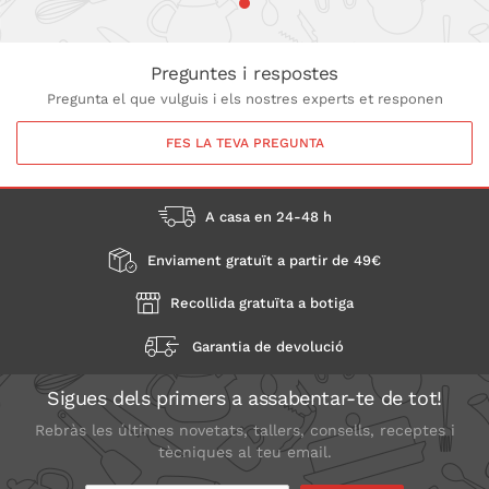
Preguntes i respostes
Pregunta el que vulguis i els nostres experts et responen
FES LA TEVA PREGUNTA
A casa en 24-48 h
Enviament gratuït a partir de 49€
Recollida gratuïta a botiga
Garantia de devolució
Sigues dels primers a assabentar-te de tot!
Rebràs les últimes novetats, tallers, consells, receptes i
tècniques al teu email.