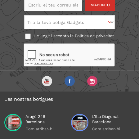
Escriu el teu correu
electrònic
Tria la teva botiga Gadgets
He llegit i accepto la
Política de privacitat
Les nostres botigues
Aragó 249
L'Illa Diagonal
Barcelona
Barcelona
Com arribar-hi
Com arribar-hi