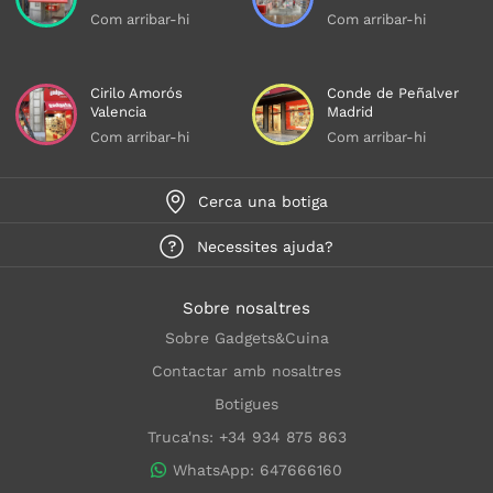
Com arribar-hi
Com arribar-hi
Cirilo Amorós
Conde de Peñalver
Valencia
Madrid
Com arribar-hi
Com arribar-hi
Cerca una botiga
Necessites ajuda?
Sobre nosaltres
Sobre Gadgets&Cuina
Contactar amb nosaltres
Botigues
Truca'ns: +34 934 875 863
WhatsApp: 647666160