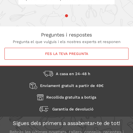
Preguntes i respostes
Pregunta el que vulguis i els nostres experts et responen
FES LA TEVA PREGUNTA
A casa en 24-48 h
Enviament gratuït a partir de 49€
Recollida gratuïta a botiga
Garantia de devolució
Sigues dels primers a assabentar-te de tot!
Rebràs les últimes novetats, tallers, consells, receptes i