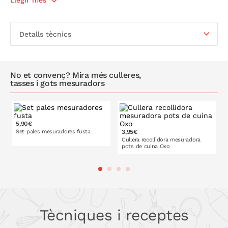
Llegir més
Detalls tècnics
No et convenç? Mira més culleres,
tasses i gots mesuradors
5,90€
2xmaxi
3xmidi
Set pales mesuradores fusta
3,95€
Cullera recollidora mesuradora
pots de cuina Oxo
3xmini
A LA CISTELLA
Tècniques i receptes