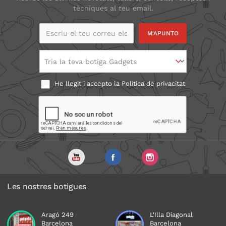
tècniques al teu email.
Escriu el teu correu
electrònic
Tria la teva botiga Gadgets
He llegit i accepto la
Política de privacitat
Les nostres botigues
Aragó 249
L'Illa Diagonal
Barcelona
Barcelona