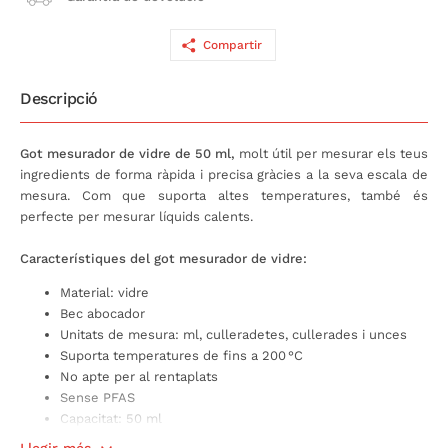
Compartir
Descripció
Got mesurador de vidre de 50 ml,
molt útil per mesurar els teus
ingredients de forma ràpida i precisa gràcies a la seva escala de
mesura. Com que suporta altes temperatures, també és
perfecte per mesurar líquids calents.
Característiques del got mesurador de vidre:
Material: vidre
Bec abocador
Unitats de mesura: ml, culleradetes, cullerades i unces
Suporta temperatures de fins a 200 °C
No apte per al rentaplats
Sense PFAS
Capacitat: 50 ml
Mides: 5,2 x 4,7 x 6 cm