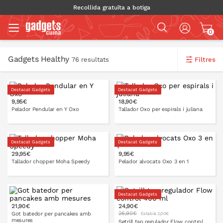
Recollida gratuïta a botiga
0
Gadgets Healthy
Filtres
76 resultats
Destacat Gadgets
Destacat Gadgets
9,95€
18,90€
Pelador Pendular en Y Oxo
Tallador Oxo per espirals i juliana
Destacat Gadgets
Destacat Gadgets
29,95€
9,95€
A LA CISTELLA
A LA CISTELLA
Tallador chopper Moha Speedy
Pelador alvocats Oxo 3 en 1
Destacat Gadgets
21,90€
24,90€
A LA CISTELLA
26,90€
Got batedor per pancakes amb
Estalvia 2,00€
mesures
Setrill tap regulador Flow control