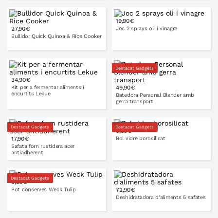
8 cm
19,90€
27,90€
Joc 2 sprays oli i vinagre
A LA CISTELLA
Bullidor Quick Quinoa & Rice Cooker
Destacat Gadgets
A LA CISTELLA
34,90€
A LA CISTELLA
Kit per a fermentar aliments i
49,90€
encurtits Lekue
Batedora Personal Blender amb
gerra transport
Destacat Gadgets
Destacat Gadgets
5,90€
A LA CISTELLA
20x14 cm
25x19 cm
11,5 cm
15 cm
17,90€
Bol vidre borosilicat
A LA CISTELLA
Safata forn rustidera acer
antiadherent
30x22
35x26
18,5 cm
22 cm
cm
cm
Destacat Gadgets
3,50€
1 l
1,75 l
Pot conserves Weck Tulip
72,90€
Deshidratadora d'aliments 5 safates
220 ml
370 ml