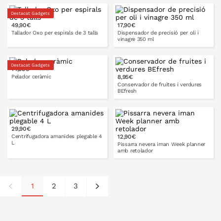
Destacat Gadgets
49,90€
17,90€
A LA CISTELLA
A LA CISTELLA
Tallador Oxo per espirals de 3 talls
Dispensador de precisió per oli i
vinagre 350 ml
Destacat Gadgets
14,95€
Pelador ceràmic
8,95€
A LA CISTELLA
A LA CISTELLA
Conservador de fruites i verdures
BEfresh
29,90€
A LA CISTELLA
Centrifugadora amanides plegable 4
12,90€
L
Pissarra nevera iman Week planner
amb retolador
1
2
3
A LA CISTELLA
A LA CISTELLA