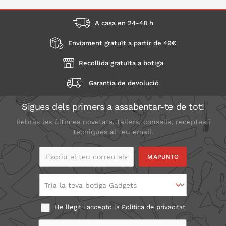
A casa en 24-48 h
Enviament gratuït a partir de 49€
Recollida gratuïta a botiga
Garantia de devolució
Sigues dels primers a assabentar-te de tot!
Rebràs les últimes novetats, tallers, consells, receptes i
tècniques al teu email.
Escriu el teu correu
electrònic
Tria la teva botiga Gadgets
He llegit i accepto la
Política de privacitat