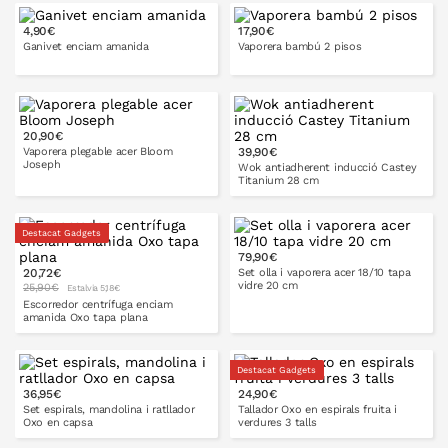
4,90€
17,90€
Ganivet enciam amanida
Vaporera bambú 2 pisos
A LA CISTELLA
20 cm
25 cm
20,90€
A LA CISTELLA
Vaporera plegable acer Bloom
39,90€
Joseph
Wok antiadherent inducció Castey
Titanium 28 cm
Destacat Gadgets
A LA CISTELLA
79,90€
A LA CISTELLA
20,72€
Set olla i vaporera acer 18/10 tapa
vidre 20 cm
25,90€
Estalvia 5,18€
Escorredor centrífuga enciam
amanida Oxo tapa plana
20 cm
27 cm
A LA CISTELLA
Destacat Gadgets
36,95€
24,90€
Set espirals, mandolina i ratllador
Tallador Oxo en espirals fruita i
Oxo en capsa
verdures 3 talls