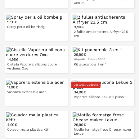
400 ml
9,90€
A LA CISTELLA
Spray per a oli bombeig
9,90€
A LA CISTELLA
2 fulles antiadherents Airfryer 23,5
cm
29,90€
A LA CISTELLA
34,90€
14,95€
Estalvia 5,00€
A LA CISTELLA
Cistella Vaporera silicona coure
Kit guacamole 3 en 1
verdures Oxo
Destacat Gadgets
11,90€
Vaporera extensible acer
34,90€
A LA CISTELLA
A LA CISTELLA
Vaporera silicona Lekue 2 pisos
22 cm
27,5 cm
A LA CISTELLA
4,90€
29,90€
10 cm
14 cm
Colador malla plàstica Kéfir
Motllo formatge fresc Cheese maker
Lekue