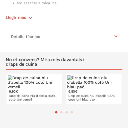
No assecar a màquina
Producte certificat Oeko-Tex: l'etiqueta ecològica i independent
Llegir més
Oeko-Tex t'assegura un producte sense substàncies tòxiques
per al cos i el medi ambient.
Detalls tècnics
No et convenç? Mira més davantals i
draps de cuina
6,90€
6,90€
Drap de cuina niu d'abella 100%
Drap de cuina niu d'abella 100%
cotó Uni vemell
cotó Uni blau paó
A LA CISTELLA
A LA CISTELLA