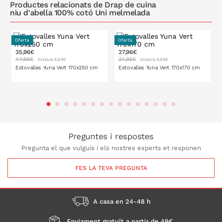
Productes relacionats de Drap de cuina
niu d'abella 100% cotó Uni melmelada
Oferta
Oferta
35,96€
27,96€
44,95€
34,95€
Estalvia 8,99€
Estalvia 6,99€
Estovalles Yuna Vert 170x250 cm
Estovalles Yuna Vert 170x170 cm
A LA CISTELLA
A LA CISTELLA
Preguntes i respostes
Pregunta el que vulguis i els nostres experts et responen
FES LA TEVA PREGUNTA
A casa en 24-48 h
Enviament gratuït a partir de 49€