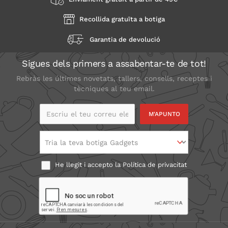
Recollida gratuïta a botiga
Garantia de devolució
Sigues dels primers a assabentar-te de tot!
Rebràs les últimes novetats, tallers, consells, receptes i
tècniques al teu email.
Escriu el teu correu
electrònic
Tria la teva botiga Gadgets
He llegit i accepto la
Política de privacitat