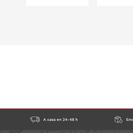
A LA CISTELLA
A LA C
A casa en 24-48 h
Env