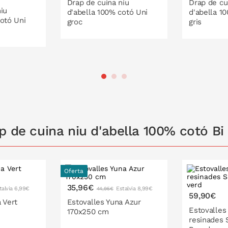
Drap de cuina niu
Drap de cu
iu
d'abella 100% cotó Uni
d'abella 1
cotó Uni
groc
gris
A LA CISTELLA
A 
ISTELLA
p de cuina niu d'abella 100% cotó B
Oferta
35,96€
talvia 6,99€
Estalvia 8,99€
44,95€
59,90€
 Vert
Estovalles Yuna Azur
Estovalles
170x250 cm
resinades 