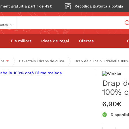
ment gratuït a partir de 49€
Recollida gratuïta a botiga
Buscador
Drap de cuina niu d'abella 100% cotó Bi melmelada
Els millors
Idees de regal
Ofertes
ina
Davantals i draps de cuina
Drap de cuina niu d'abella 100
Drap de
100% c
6,90€
Disponib