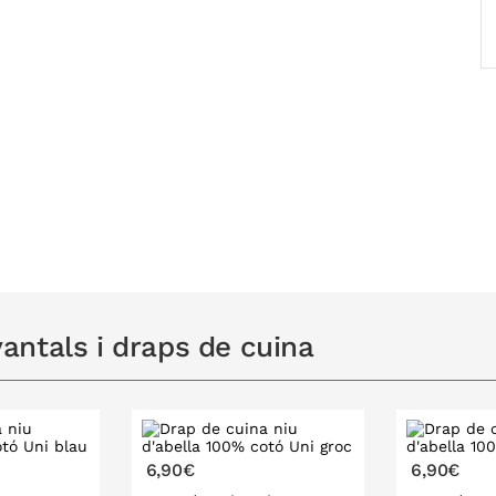
gica i independent Oeko-Tex t'assegura un
 el medi ambient.
ntals i draps de cuina
6,90€
6,90€