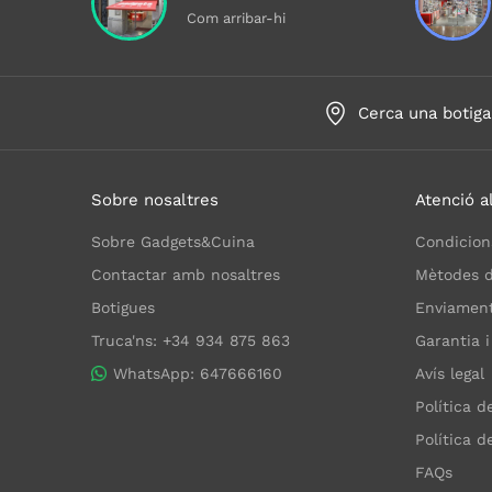
Com arribar-hi
Cerca una botiga
Sobre nosaltres
Atenció al
Sobre Gadgets&Cuina
Condicion
Contactar amb nosaltres
Mètodes 
Botigues
Enviaments
Truca'ns: +34 934 875 863
Garantia i
WhatsApp: 647666160
Avís legal
Política d
Política d
FAQs