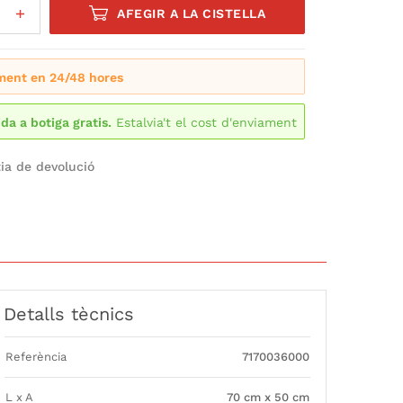
AFEGIR A LA CISTELLA
ment en 24/48 hores
ida a botiga gratis.
Estalvia't el cost d'enviament
ia de devolució
Detalls tècnics
Referència
7170036000
L x A
70 cm x 50 cm