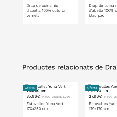
Drap de cuina niu
Drap de cuina n
d'abella 100% cotó Uni
d'abella 100% 
vemell
blau paó
A LA CISTELLA
A LA C
Productes relacionats de Dra
Oferta
Oferta
35,96€
27,96€
Estalvia 8,99€
Es
44,95€
34,95€
Estovalles Yuna Vert
Estovalles Yuna
170x250 cm
170x170 cm