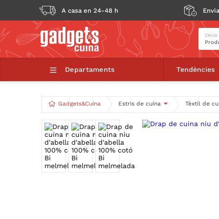
A casa en 24-48 h
Envia
Cerca
Departaments
Tendències
Gadgets&Cuina
Estris de cuina
Tèxtil de cu