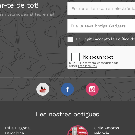
r-te de tot!
Escriu el teu correu electrònic
es i tècniques al teu email.
Tria la teva botiga Gadgets
He llegit i accepto la
Política de
Les nostres botigues
L'Illa Diagonal
Cirilo Amorós
Barcelona
Valencia