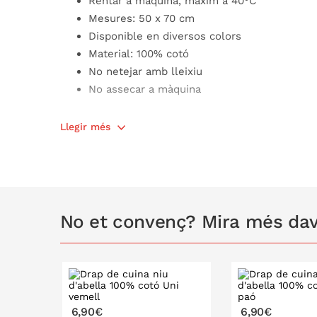
Rentar a màquina, màxim a 40°C
Mesures: 50 x 70 cm
Disponible en diversos colors
Material: 100% cotó
No netejar amb lleixiu
No assecar a màquina
Producte certificat Oeko-Tex: l'etiqueta ecolò
Llegir més
producte sense substàncies tòxiques per al cos i
No et convenç? Mira més dava
6,90€
6,90€