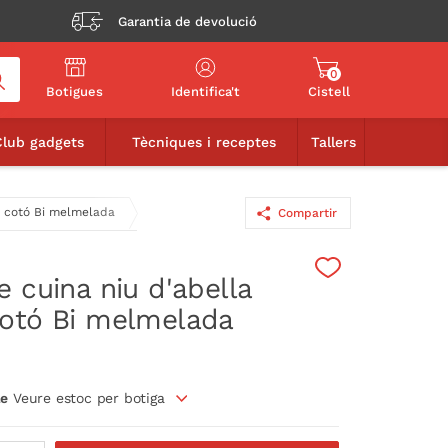
Garantia de devolució
0
Botigues
Identifica't
Cistell
6,90€
AFEGIR A LA CISTELLA
Club gadgets
Tècniques i receptes
Tallers
% cotó Bi melmelada
Compartir
 cuina niu d'abella
otó Bi melmelada
le
Veure estoc per botiga