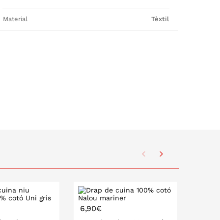
Material
Tèxtil
6,90€
6,90€