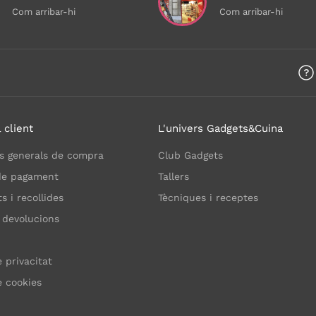
Com arribar-hi
Com arribar-hi
 client
L'univers Gadgets&Cuina
s generals de compra
Club Gadgets
de pagament
Tallers
 i recollides
Tècniques i receptes
 devolucions
e privacitat
e cookies