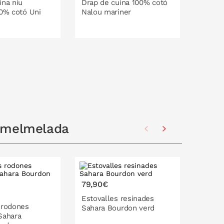
ina niu
Drap de cuina 100% cotó
Drap d
00% cotó Uni
Nalou mariner
d'abel
blau p
LA CISTELLA
A LA CISTELLA
i melmelada
79,90€
59,90
Estovalles resinades
Estova
 rodones
Sahara Bourdon verd
Sahar
Sahara