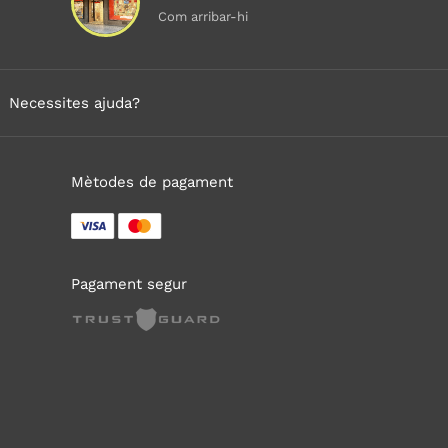
Com arribar-hi
Necessites ajuda?
Mètodes de pagament
Pagament segur