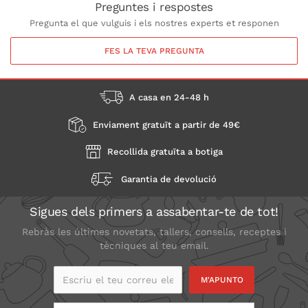
Preguntes i respostes
Pregunta el que vulguis i els nostres experts et responen
FES LA TEVA PREGUNTA
A casa en 24-48 h
Enviament gratuït a partir de 49€
Recollida gratuïta a botiga
Garantia de devolució
Sigues dels primers a assabentar-te de tot!
Rebràs les últimes novetats, tallers, consells, receptes i
tècniques al teu email.
Escriu el teu correu
electrònic