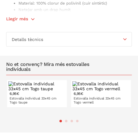
Material: 100% clorur de polivinil (cuir sintètic)
Netejar amb un drap humit
Llegir més
Detalls tècnics
No et convenç? Mira més estovalles
individuals
6,95€
6,95€
Estovalla individual 33x45 cm
Estovalla individual 33x45 cm
Togo taupe
Togo vermell
A LA CISTELLA
A LA CISTELLA