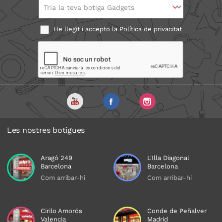
Tria la teva botiga Gadgets
He llegit i accepto la
Política de privacitat
Les nostres botigues
Aragó 249
L'Illa Diagonal
Barcelona
Barcelona
Com arribar-hi
Com arribar-hi
Cirilo Amorós
Conde de Peñalver
Valencia
Madrid