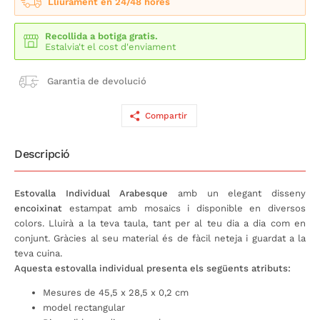
Lliurament en 24/48 hores
Recollida a botiga gratis.
Estalvia't el cost d'enviament
Garantia de devolució
Compartir
Descripció
Estovalla Individual Arabesque
amb un elegant disseny
encoixinat
estampat amb mosaics i disponible en diversos
colors. Lluirà a la teva taula, tant per al teu dia a dia com en
conjunt. Gràcies al seu material és de fàcil neteja i guardat a la
teva cuina.
Aquesta estovalla individual presenta els següents atributs:
Mesures de 45,5 x 28,5 x 0,2 cm
model rectangular