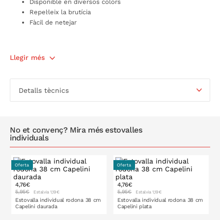
Disponible en diversos colors
Repel·leix la brutícia
Fàcil de netejar
Llegir més
Detalls tècnics
No et convenç? Mira més estovalles
individuals
Oferta
Oferta
4,76€
4,76€
5,95€
5,95€
Estalvia 1,19€
Estalvia 1,19€
Estovalla individual rodona 38 cm
Estovalla individual rodona 38 cm
Capelini daurada
Capelini plata