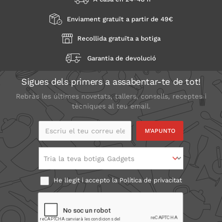
Enviament gratuït a partir de 49€
Recollida gratuïta a botiga
Garantia de devolució
Sigues dels primers a assabentar-te de tot!
Rebràs les últimes novetats, tallers, consells, receptes i
tècniques al teu email.
Escriu el teu correu
electrònic
Tria la teva botiga Gadgets
He llegit i accepto la
Política de privacitat