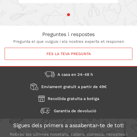
Preguntes i respostes
Pregunta el que vulguis i els nostres experts et responen
FES LA TEVA PREGUNTA
A casa en 24-48 h
Enviament gratuït a partir de 49€
Recollida gratuïta a botiga
Garantia de devolució
Sigues dels primers a assabentar-te de tot!
Rebràs les últimes novetats, tallers, consells, receptes i