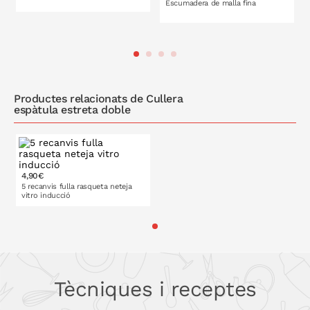
Escumadera de malla fina
A LA CISTELLA
A LA CISTELLA
Productes relacionats de Cullera
espàtula estreta doble
4,90€
5 recanvis fulla rasqueta neteja
vitro inducció
A LA CISTELLA
Tècniques i receptes