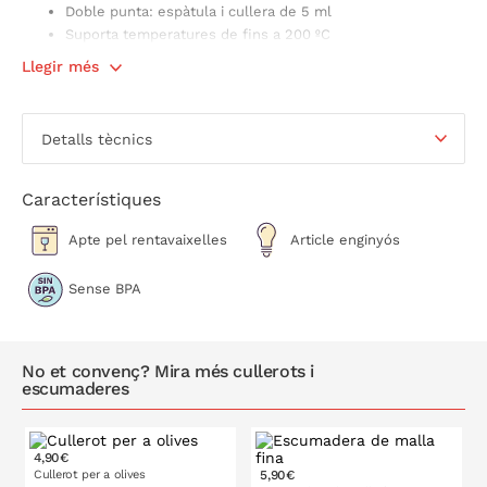
Doble punta: espàtula i cullera de 5 ml
Suporta temperatures de fins a 200 ºC
5 anys de garantia Westmark
Llegir més
Mesures: 27,7 x 2,7 x 1 cm
Detalls tècnics
Característiques
Apte pel rentavaixelles
Article enginyós
Sense BPA
No et convenç? Mira més cullerots i
escumaderes
4,90€
Cullerot per a olives
5,90€