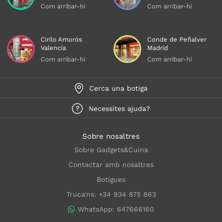
Com arribar-hi
Com arribar-hi
Cirilo Amorós
Conde de Peñalver
Valencia
Madrid
Com arribar-hi
Com arribar-hi
Cerca una botiga
Necessites ajuda?
Sobre nosaltres
Sobre Gadgets&Cuina
Contactar amb nosaltres
Botigues
Truca'ns: +34 934 875 863
WhatsApp: 647666160