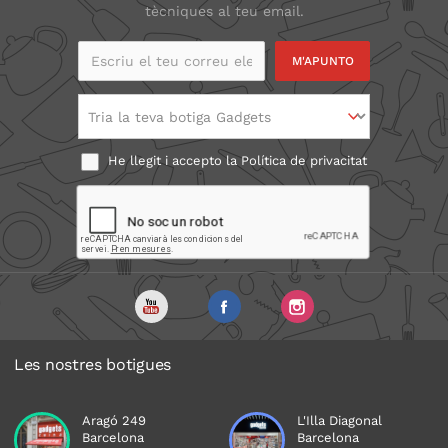
tècniques al teu email.
Escriu el teu correu
electrònic
Tria la teva botiga Gadgets
He llegit i accepto la
Política de privacitat
Les nostres botigues
Aragó 249
L'Illa Diagonal
Barcelona
Barcelona