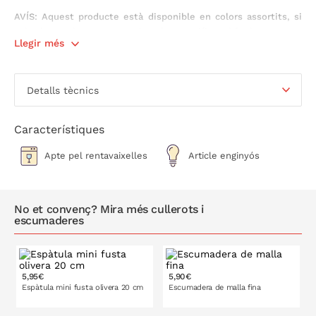
AVÍS: Aquest producte està disponible en colors assortits, si
vols algun color en concret has de especificar al fer la compra.
Llegir més
Mesura:
12 cm de diàmetre.
Detalls tècnics
Característiques
Apte pel rentavaixelles
Article enginyós
No et convenç? Mira més cullerots i
escumaderes
5,95€
5,90€
Espàtula mini fusta olivera 20 cm
Escumadera de malla fina