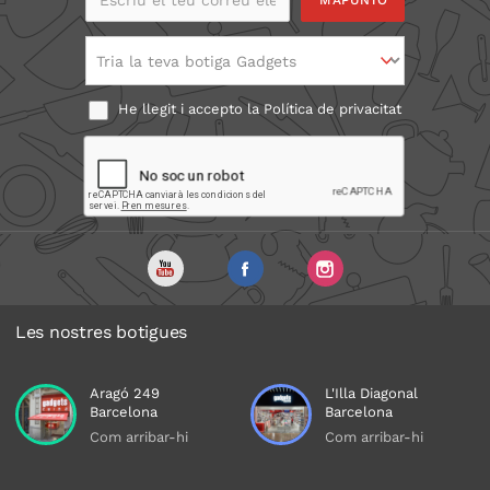
electrònic
Tria la teva botiga Gadgets
He llegit i accepto la
Política de privacitat
Les nostres botigues
Aragó 249
L'Illa Diagonal
Barcelona
Barcelona
Com arribar-hi
Com arribar-hi