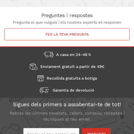
Preguntes i respostes
Pregunta el que vulguis i els nostres experts et responen
FES LA TEVA PREGUNTA
A casa en 24-48 h
Enviament gratuït a partir de 49€
Recollida gratuïta a botiga
Garantia de devolució
Sigues dels primers a assabentar-te de tot!
Rebràs les últimes novetats, tallers, consells, receptes i
tècniques al teu email.
Escriu el teu correu