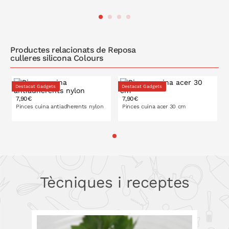
A LA CISTELLA
A LA CISTELLA
Productes relacionats de Reposa
culleres silicona Colours
Destacat Gadgets
Destacat Gadgets
7,90€
7,90€
Pinces cuina antiadherents nylon
Pinces cuina acer 30 cm
30 cm
35 cm
A LA CISTELLA
Tècniques i receptes