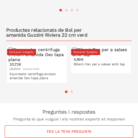
A LA CISTELLA
A LA CISTELLA
Productes relacionats de Bol per
amanida Guzzini Riviera 22 cm verd
Destacat Gadgets
Destacat Gadgets
4,90€
20,72€
Biberó Oxo per a salses amb tap
25,90€
Estalvia 5,18€
Escorredor centrífuga enciam
amanida Oxo tapa plana
175 ml
350 ml
20 cm
27 cm
Preguntes i respostes
Pregunta el que vulguis i els nostres experts et responen
FES LA TEVA PREGUNTA