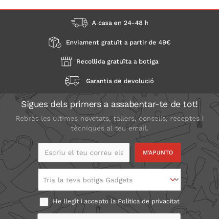
A casa en 24-48 h
Enviament gratuït a partir de 49€
Recollida gratuïta a botiga
Garantia de devolució
Sigues dels primers a assabentar-te de tot!
Rebràs les últimes novetats, tallers, consells, receptes i
tècniques al teu email.
Escriu el teu correu
electrònic
Tria la teva botiga Gadgets
He llegit i accepto la
Política de privacitat