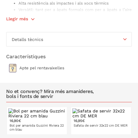
Alta resistència als impactes i als xocs tèrmics
Versàtil: tant per a àpats formals com per a àpats a l’aire
lliure
Llegir més
Lleuger
Apte per al rentavaixelles
Mides: ø 22,5 x h 9,5 cm
Detalls tècnics
Característiques
Apte pel rentavaixelles
No et convenç? Mira més amanideres,
bols i fonts de servir
16,90€
16,95€
Bol per amanida Guzzini Riviera 22
Safata de servir 32x22 cm DE MER
cm blau