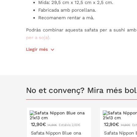
Mida: 29,5 cm x 12,5 cm x 2,5 cm.
Fabricada amb porcellana.
Recomanem rentar a mà.
Podràs combinar aquesta safata per a sushi amb
per a soja
).
Llegir més
*L'acabat de la safata pot patir petites variacions 
procés de producció pot donar lloc a diferènci
única.
No et convenç? Mira més bol
12,90€
12,90€
Estalvia 2,00€
Est
14,90€
14,90€
Safata Nippon Blue ona
Safata Nippon 