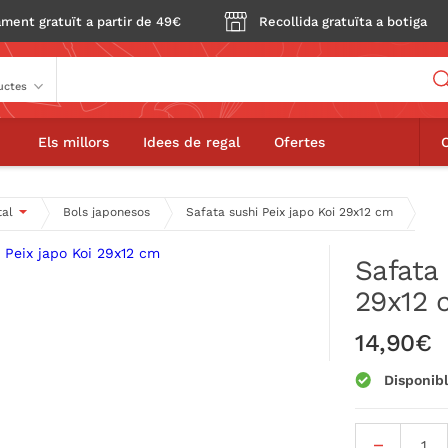
ment gratuït a partir de 49€
Recollida gratuïta a botiga
Buscador
hi Peix japo Koi 29x12 cm
Els millors
Idees de regal
Ofertes
tal
Bols japonesos
Safata sushi Peix japo Koi 29x12 cm
Safata 
29x12 
14,90€
Disponib