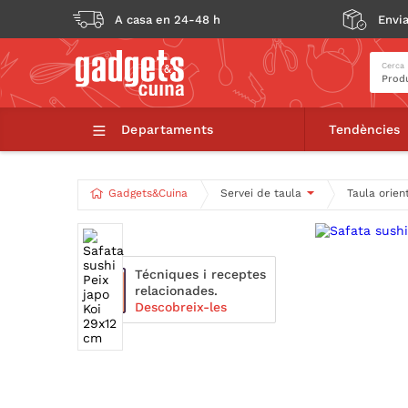
A casa en 24-48 h
Envia
Cerca
Safata sus
Departaments
Tendències
Gadgets&Cuina
Servei de taula
Taula orien
Técniques i receptes
relacionades.
Descobreix-les