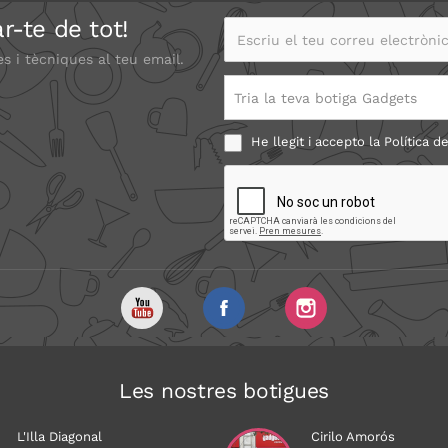
r-te de tot!
Escriu el teu correu electrònic
es i tècniques al teu email.
Tria la teva botiga Gadgets
He llegit i accepto la
Política de
Les nostres botigues
L'Illa Diagonal
Cirilo Amorós