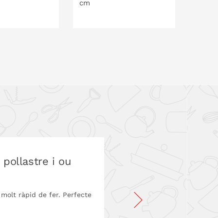
cm
20 cm
LA CISTELLA
A LA CISTELLA
pollastre i ou
molt ràpid de fer. Perfecte