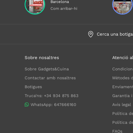
Barcelona
Com arribar-hi
Cerca una botiga
Sobre nosaltres
Atenció al
Sobre Gadgets&Cuina
Condicion
Contactar amb nosaltres
Mètodes 
Botigues
Enviaments
Truca'ns: +34 934 875 863
Garantia i
WhatsApp: 647666160
Avís legal
Política d
Política d
FAQs