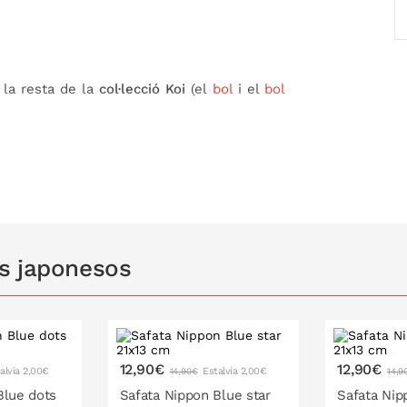
 la resta de la
col·lecció Koi
(el
bol
i el
bol
en relació amb el de la fotografia, ja que el
es a l'aparença, fent que cada peça sigui
s japonesos
12,90€
12,90€
alvia 2,00€
Estalvia 2,00€
14,90€
14,9
Blue dots
Safata Nippon Blue star
Safata Nip