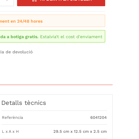
ment en 24/48 hores
ida a botiga gratis.
Estalvia't el cost d'enviament
ia de devolució
Detalls tècnics
Referència
6041204
L x A x H
29.5 cm x 12.5 cm x 2.5 cm