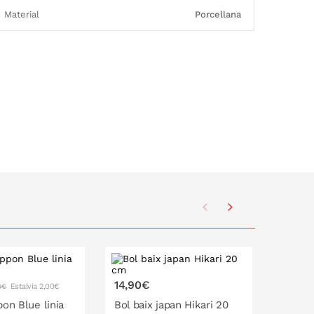
Material
Porcellana
14,90€
14,90
Estalvia 2,00€
0€
pon Blue linia
Bol baix japan Hikari 20
Bol ba