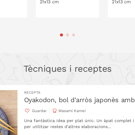
21x13 cm
21x13 cm
ISTELLA
A LA CISTELLA
A 
Tècniques i receptes
RECEPTA
Oyakodon, bol d'arròs japonès amb 
Guardar
Masami Kamei
Una fantàstica idea per plat únic. Un àpat complet i 
per utilitzar restes d'altres elaboracions...