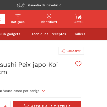
Garantia de devolució
0
Botigues
Identifica't
Cistell
14,90€
AFEGIR A LA CISTELLA
Club gadgets
Tècniques i receptes
Tallers
Compartir
sushi Peix japo Koi
cm
le
Veure estoc per botiga
AFEGIR A LA CISTELLA