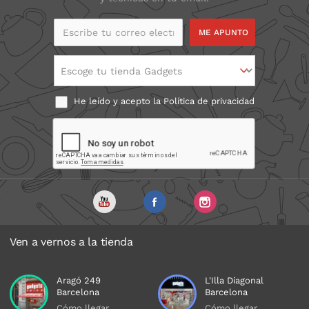
Escribe tu correo
electrónico
Escoge tu tienda Gadgets
He leído y acepto la
Política de privacidad
Ven a vernos a la tienda
Aragó 249
L'Illa Diagonal
Barcelona
Barcelona
Cómo llegar
Cómo llegar