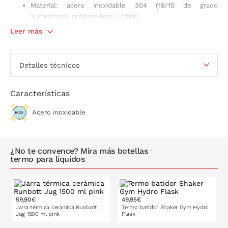
Material: acero inoxidable 304 (18/10 de grado
alimentario), polipropileno y tritán
Tratamiento interior: recubrimiento técnico cerámico
Leer más
Libre de BPA
Capacidad: 1500 ml
Medidas: 13,5 x 10 x h 26 cm
Detalles técnicos
Peso: 730 g
Aislamiento térmico al vacío de doble pared que evita la
condensación en la superficie exterior
Características
Base antideslizante
Tecnología Microshield: evita la proliferación de
Acero inoxidable
microorganismos patógenos
Gran resistencia a la corrosión
No apta para el lavavajillas
¿No te convence? Mira más botellas
Libre de BPA y ftalatos
termo para líquidos
Apta para el contacto con alimentos
59,90€
49,95€
Jarra térmica cerámica Runbott
Termo batidor Shaker Gym Hydro
Jug 1500 ml pink
Flask