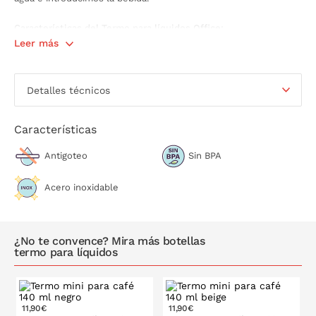
Características del Termo para líquidos Office:
Leer más
La tapa se puede utilizar como taza o vaso
Acero inoxidable 18/10
Sin BPA
Detalles técnicos
Mantiene el líquido frío o caliente entre 8-10 horas
aproximadamente
Hermético
Características
Capacidad: 350 ml
Medidas: 12 cm de altura
Antigoteo
Sin BPA
Lavar a mano
Acero inoxidable
¿No te convence? Mira más botellas
termo para líquidos
11,90€
11,90€