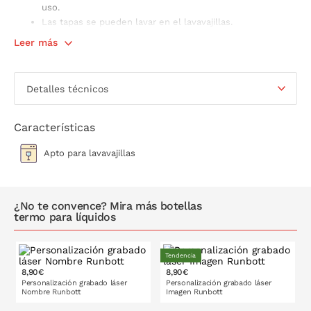
uso.
Las tapas se pueden lavar en el lavavajillas.
Pon el botón de la tapa en la posición de cerrado. Aprieta
Leer más
para extraer el mecanismo Snapclean para una limpieza
sencilla.
Tras la limpieza, vuelve a colocar el mecanismo en la tapa.
Detalles técnicos
Presiona hacia abajo con los pulgares en las pares
salientes hasta que oigas un clic.
Guardar siempre el producto sin la tapa.
Características
Gracias a su tecnología Snapclean®, sólo tienes que pellizcar y
Apto para lavavajillas
tirar para retirar el mecanismo interno en una sola pieza.
Además, todas las tapas Kambukka son resistentes a las altas
temperaturas.
¿No te convence? Mira más botellas
termo para líquidos
Tendencia
8,90€
8,90€
Personalización grabado láser
Personalización grabado láser
Nombre Runbott
Imagen Runbott