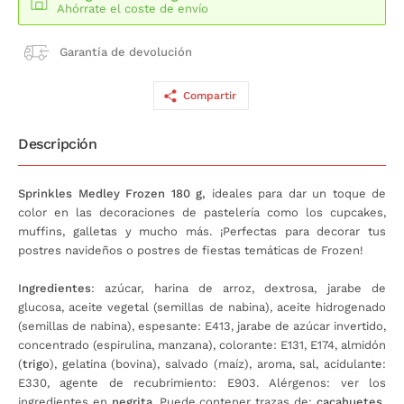
Ahórrate el coste de envío
Garantía de devolución
Compartir
Descripción
Sprinkles Medley Frozen 180 g,
ideales para dar un toque de
color en las decoraciones de pastelería como los cupcakes,
muffins, galletas y mucho más. ¡Perfectas para decorar tus
postres navideños o postres de fiestas temáticas de Frozen!
Ingredientes
: azúcar, harina de arroz, dextrosa, jarabe de
glucosa, aceite vegetal (semillas de nabina), aceite hidrogenado
(semillas de nabina), espesante: E413, jarabe de azúcar invertido,
concentrado (espirulina, manzana), colorante: E131, E174, almidón
(
trigo
), gelatina (bovina), salvado (maíz), aroma, sal, acidulante:
E330, agente de recubrimiento: E903. Alérgenos: ver los
ingredientes en
negrita
. Puede contener trazas de:
cacahuetes,