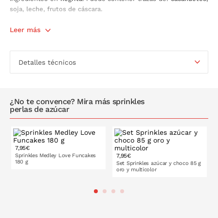
soja, leche, frutos de cáscara.
Contiene:
Leer más
180 gramos.
Detalles técnicos
¿No te convence? Mira más sprinkles
perlas de azúcar
7,95€
Sprinkles Medley Love Funcakes
7,95€
180 g
Set Sprinkles azúcar y choco 85 g
oro y multicolor
PONLO EN LA CESTA
PONLO EN LA CESTA