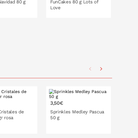
avidad 80 g
FunCakes 80 g Lots of
FunCa
Love
O EN LA CESTA
PONLO EN LA CESTA
P
3,50€
3,95€
Cristales de
Sprinkles Medley Pascua
Sprin
gr rosa
50 g
de Pas