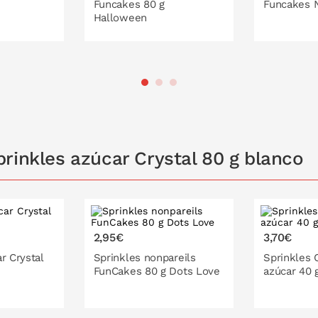
Funcakes 80 g
Funcakes N
Halloween
 LA CESTA
PONLO EN LA CESTA
PONL
rinkles azúcar Crystal 80 g blanco
2,95€
3,70€
r Crystal
Sprinkles nonpareils
Sprinkles 
FunCakes 80 g Dots Love
azúcar 40 