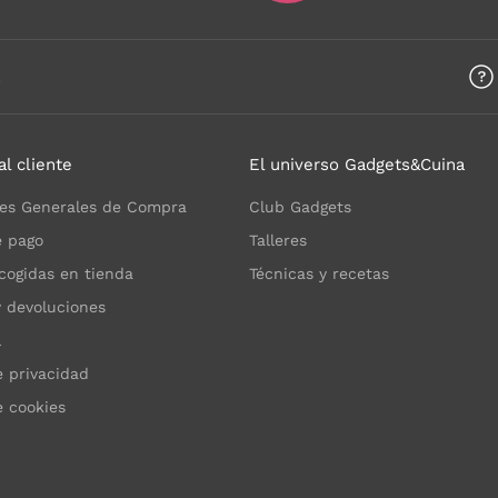
a
al cliente
El universo Gadgets&Cuina
es Generales de Compra
Club Gadgets
 pago
Talleres
cogidas en tienda
Técnicas y recetas
y devoluciones
l
e privacidad
e cookies