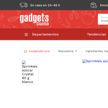
En casa en 24-48 h
Envío
Busca
Sprinkles
Departamentos
Tendencias
Gadgets&Cuina
Repostería
Ingredientes re