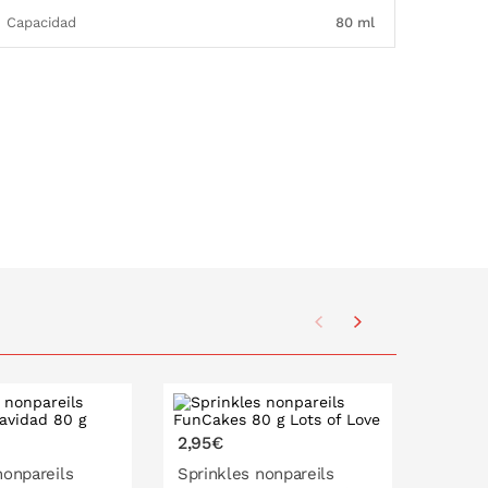
Capacidad
80 ml
2,95€
2,95€
nonpareils
Sprinkles nonpareils
Sprink