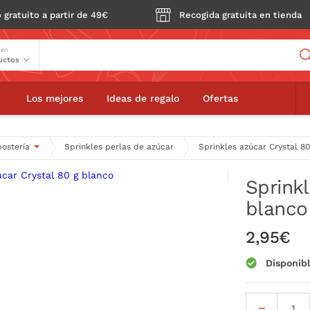
 gratuito a partir de 49€
Recogida gratuita en tienda
Buscador
 en
 azúcar Crystal 80 g blanco
Los mejores
Ideas de regalo
Ofertas
postería
Sprinkles perlas de azúcar
Sprinkles azúcar Crystal 8
Sprinkl
blanco
2,95€
Disponib