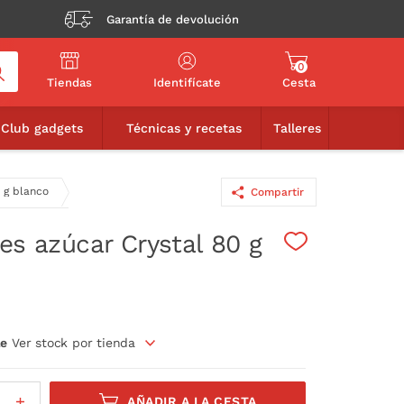
Garantía de devolución
0
Tiendas
Identifícate
Cesta
2,95€
AÑADIR A LA CESTA
Club gadgets
Técnicas y recetas
Talleres
0 g blanco
Compartir
es azúcar Crystal 80 g
le
Ver stock por tienda
AÑADIR A LA CESTA