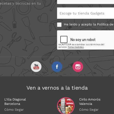
recetas y técnicas en tu
Escoge tu tienda Gadgets
He leído y acepto la
Política de
Ven a vernos a la tienda
L'Illa Diagonal
Cirilo Amorós
Barcelona
Valencia
Cómo llegar
Cómo llegar