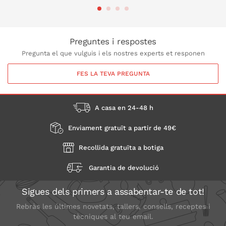
A LA CISTELLA
Preguntes i respostes
Pregunta el que vulguis i els nostres experts et responen
FES LA TEVA PREGUNTA
A casa en 24-48 h
Enviament gratuït a partir de 49€
Recollida gratuïta a botiga
Garantia de devolució
Sigues dels primers a assabentar-te de tot!
Rebràs les últimes novetats, tallers, consells, receptes i
tècniques al teu email.