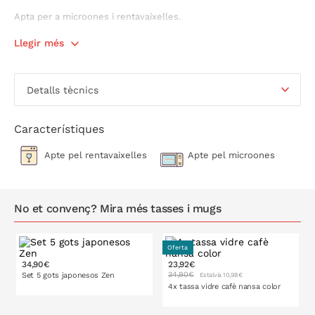
Apta per a microones i rentavaixelles.
Aquest set ve en una pràctica
capsa regal,
convertint-se en el
Llegir més
set perfecte perquè sorprenguis a tot bon amant del cafè.
Detalls tècnics
Característiques
Apte pel rentavaixelles
Apte pel microones
No et convenç? Mira més tasses i mugs
Oferta
34,90€
23,92€
34,90€
Set 5 gots japonesos Zen
Estalvia 10,98€
4x tassa vidre cafè nansa color