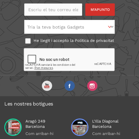
Escriu el teu correu
electrònic
Tria la teva botiga Gadgets
He llegit i accepto la
Política de privacitat
Les nostres botigues
Aragó 249
L'Illa Diagonal
Barcelona
Barcelona
Com arribar-hi
Com arribar-hi