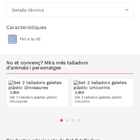
Detalls tècnics
Característiques
Fet a la UE
No et convenç? Mira més talladors
d'animals i personatges
3,95€
3,95€
Set 2 talladors galetes plàstic
Set 2 talladors galetes plàstic
Dinosaures
Unicornis
A LA CISTELLA
A LA CISTELLA