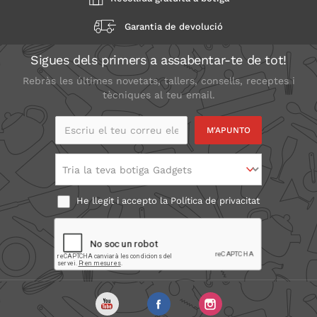
Garantia de devolució
Sigues dels primers a assabentar-te de tot!
Rebràs les últimes novetats, tallers, consells, receptes i
tècniques al teu email.
Escriu el teu correu
electrònic
Tria la teva botiga Gadgets
He llegit i accepto la
Política de privacitat