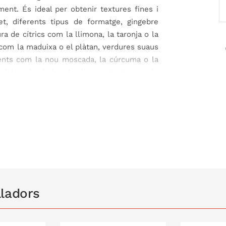
ment. És ideal per obtenir textures fines i
et, diferents tipus de formatge, gingebre
ra de cítrics com la llimona, la taronja o la
com la maduixa o el plàtan, verdures suaus
ents com la nou moscada, la cúrcuma o la
 dolces i salades. Aquí no es tracta només
i frescor en cada preparació.
océs més fluid: pots
ratllar, barrejar i servir
tres recipients. Això no només simplifica la
s i matisos de cada ingredient. Una peça
nar d’una manera més natural, pràctica i
lladors