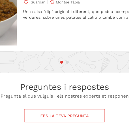
Guardar
Montse Tàpia
ràmica artesanal formada per un equip de
Una salsa "dip" original i diferent, que podeu acomp
r a la llar, elaborades a mà a Andalusia.
verdures, sobre unes patates al caliu o també com a.
ls, pintada a mà i pensada per a l’ús diari,
 La seva filosofia aposta per la producció
pels detalls, donant lloc a peces duradores
la taula.
à, poden presentar lleugeres variacions de
ques i especials, i l’acabat final podria ser
Preguntes i respostes
Pregunta el que vulguis i els nostres experts et responen
FES LA TEVA PREGUNTA