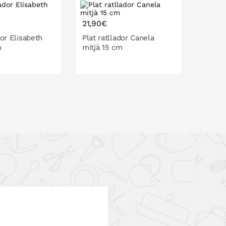
21,90€
21,90
dor Elisabeth
Plat ratllador Canela
Plat r
m
mitjà 15 cm
mitjà 
LA CISTELLA
A LA CISTELLA