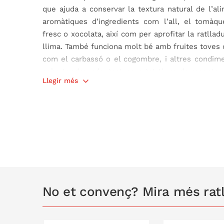
que ajuda a conservar la textura natural de l’ali
aromàtiques d’ingredients com l’all, el tomàqu
fresc o xocolata, així com per aprofitar la ratlladu
llima. També funciona molt bé amb fruites toves 
com el carbassó o el cogombre, i altres condim
ceba tendra, adaptant-se a tot tipus de receptes
Llegir més
de ratllar, sinó d’extreure sabors, olis essencials 
El seu disseny converteix la preparació en un pr
directament al mateix plat
, sense necessitat d’al
cuina, sinó que manté intactes els sucs, arome
funcional, segura i duradora que convida a cui
connectada amb l’essencial.
Característiques del plat rallador:
No et convenç? Mira més rat
Material: ceràmica
Fabricat 100% a mà a Andalusia