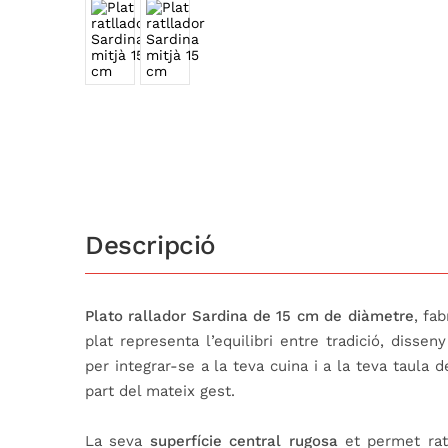
Descripció
Plato rallador Sardina de 15 cm de diàmetre
, fa
plat representa l’equilibri entre tradició, dissen
per integrar-se a la teva cuina i a la teva taula 
part del mateix gest.
La seva
superfície central rugosa
et permet ratl