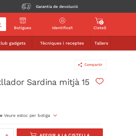
Garantia de devolució
0
Botigues
Identifica't
Cistell
21,90€
AFEGIR A LA CISTELLA
Club gadgets
Tècniques i receptes
Tallers
Compartir
tllador Sardina mitjà 15
le
Veure estoc per botiga
AFEGIR A LA CISTELLA