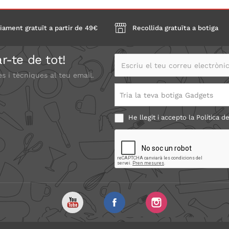
iament gratuït a partir de 49€
Recollida gratuïta a botiga
r-te de tot!
Escriu el teu correu electrònic
es i tècniques al teu email.
Tria la teva botiga Gadgets
He llegit i accepto la
Política de