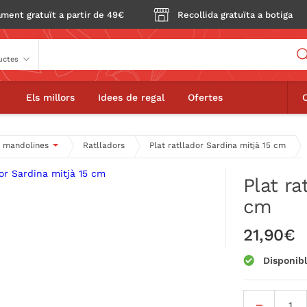
ment gratuït a partir de 49€
Recollida gratuïta a botiga
Buscador
or Sardina mitjà 15 cm
Els millors
Idees de regal
Ofertes
 i mandolines
Ratlladors
Plat ratllador Sardina mitjà 15 cm
Plat ra
cm
21,90€
Disponib