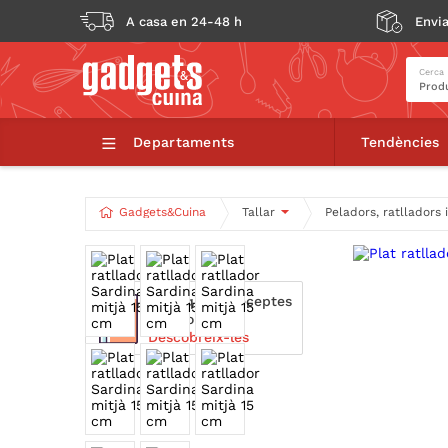
A casa en 24-48 h
Envia
Cerca
Plat ratllad
Departaments
Tendències
Gadgets&Cuina
Tallar
Peladors, ratlladors
Técniques i receptes
relacionades.
Descobreix-les