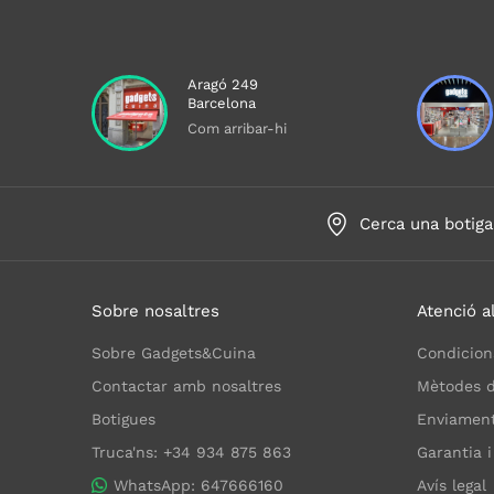
Aragó 249
Barcelona
Com arribar-hi
Cerca una botiga
Sobre nosaltres
Atenció al
Sobre Gadgets&Cuina
Condicion
Contactar amb nosaltres
Mètodes 
Botigues
Enviaments
Truca'ns: +34 934 875 863
Garantia i
WhatsApp: 647666160
Avís legal