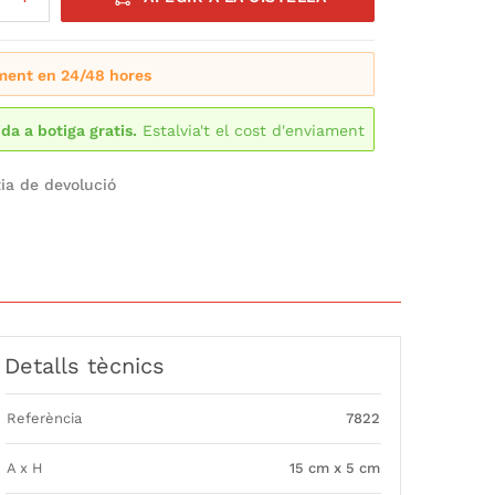
ment en 24/48 hores
ida a botiga gratis.
Estalvia't el cost d'enviament
ia de devolució
Detalls tècnics
Referència
7822
A x H
15 cm x 5 cm