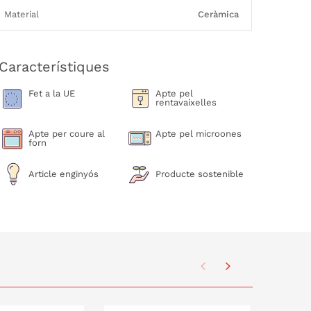
Material
Ceràmica
Característiques
Fet a la UE
Apte pel
rentavaixelles
Apte per coure al
Apte pel microones
forn
Article enginyós
Producte sostenible