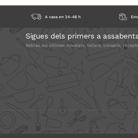
A casa en 24-48 h
Env
Sigues dels primers a assabenta
Rebràs les últimes novetats, tallers, consells, recept