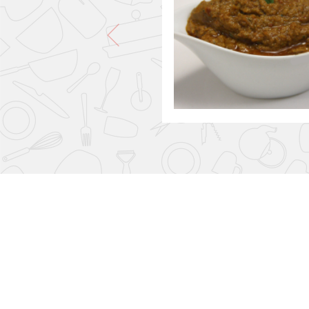
Alfar Tierra Cocida
és una marca espanyola de ce
dones que dissenya i produeix peces úniques pe
Cada creació es treballa amb tècniques tradiciona
combinant funcionalitat, disseny i autenticitat.
sostenible, l’ús de materials naturals i la cura 
que fan especial qualsevol moment a la cuina o a 
Important:
Aquestes peces, en estar pintades a m
color que formen part del seu encant i les fan úni
lleugerament diferent del de la fotografia.