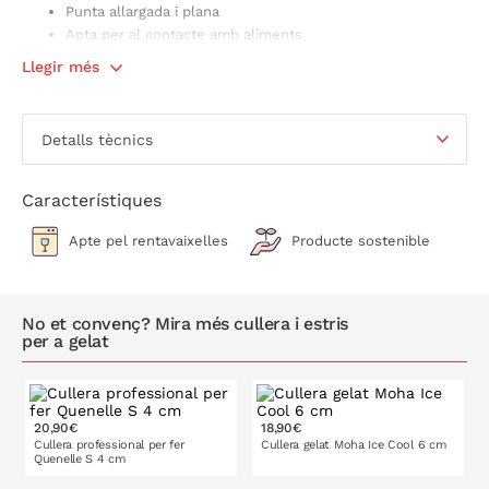
Punta allargada i plana
Apta per al contacte amb aliments
Apta per al rentaplats
Llegir més
Mides: 20,2 x 4,7 x 4,2 cm
IMPORTANT
: sota una mateixa referència es venen els tres
Detalls tècnics
colors disponibles (
beix, rosa i vermell
). Si en vols algun en
concret has d'especificar-ho a l'hora de fer la comanda, en cas
contrari s'enviarà un color a l'atzar.
Característiques
Apte pel rentavaixelles
Producte sostenible
No et convenç? Mira més cullera i estris
per a gelat
20,90€
18,90€
Cullera professional per fer
Cullera gelat Moha Ice Cool 6 cm
Quenelle S 4 cm