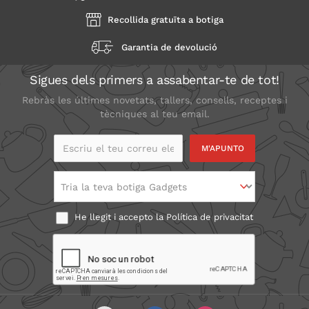
Recollida gratuïta a botiga
Garantia de devolució
Sigues dels primers a assabentar-te de tot!
Rebràs les últimes novetats, tallers, consells, receptes i
tècniques al teu email.
Escriu el teu correu
electrònic
Tria la teva botiga Gadgets
He llegit i accepto la
Política de privacitat