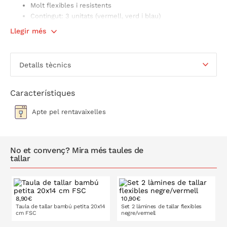
Molt flexibles i resistents
Contingut: 3 unitats (vermell, verd i blau)
Símbols i colors diferencials per evitar la contaminació
Llegir més
creuada d'aliments: vermell per a carn, verd per a verdura
i blau per a peix
Antilliscants
Detalls tècnics
Aptes per al rentaplats
Mesures:
Vermella: 28 x 20 cm
Característiques
Blau: 37 x 27 cm
Apte pel rentavaixelles
Verd: 43 x 33 cm
Grossor: 0,8 mm
No et convenç? Mira més taules de
tallar
8,90€
10,90€
Taula de tallar bambú petita 20x14
Set 2 làmines de tallar flexibles
cm FSC
negre/vermell