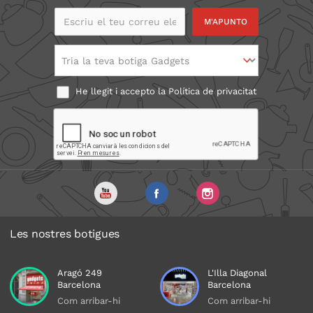
Escriu el teu correu
electrònic
Tria la teva botiga Gadgets
He llegit i accepto la
Política de privacitat
Les nostres botigues
Aragó 249
L'Illa Diagonal
Barcelona
Barcelona
Com arribar-hi
Com arribar-hi