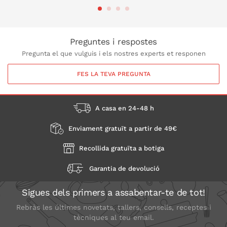
A LA CISTELLA
A LA CISTELLA
Preguntes i respostes
Pregunta el que vulguis i els nostres experts et responen
FES LA TEVA PREGUNTA
A casa en 24-48 h
Enviament gratuït a partir de 49€
Recollida gratuïta a botiga
Garantia de devolució
Sigues dels primers a assabentar-te de tot!
Rebràs les últimes novetats, tallers, consells, receptes i
tècniques al teu email.