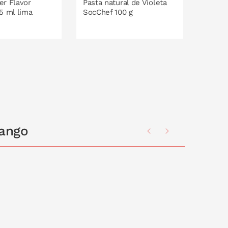
r Flavor
Pasta natural de Violeta
Pasta 
5 ml lima
SocChef 100 g
Fresit
250 g
O EN LA CESTA
PONLO EN LA CESTA
P
mango