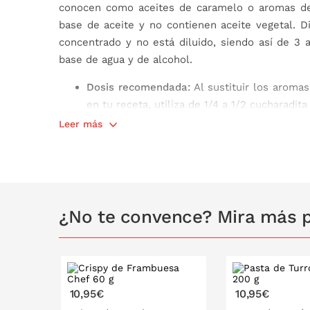
conocen como aceites de caramelo o aromas de
base de aceite y no contienen aceite vegetal. 
concentrado y no está diluido, siendo así de 3 
base de agua y de alcohol.
Dosis recomendada:
Al sustituir los aroma
en tu receta, utiliza de 1/4 a 1/2 cucharadit
Sabor superfuerte:
solo es necesaria una
Leer más
potente y duradero sabor
Muy versátil en su uso
No pierde sabor al calentarlo
Contenido
: 29,5 ml
Ingredientes
: propilenglicol, alcohol, a
¿No te convence? Mira más p
E160b. Puede contener trazas de:
huevo, cac
Certificado Kosher
10,95€
10,95€