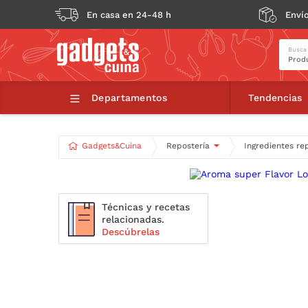
En casa en 24-48 h
Envío
Busca
Ar
Departamentos
Tendencias
Gadgets&Cuina
Repostería
Ingredientes re
Técnicas y recetas
relacionadas.
Descúbrelas