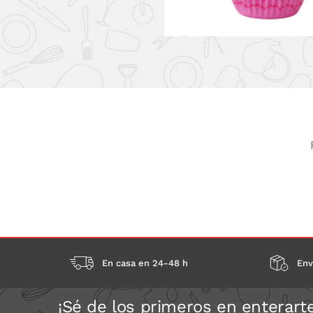
En casa en 24-48 h
Env
¡Sé de los primeros en enterart