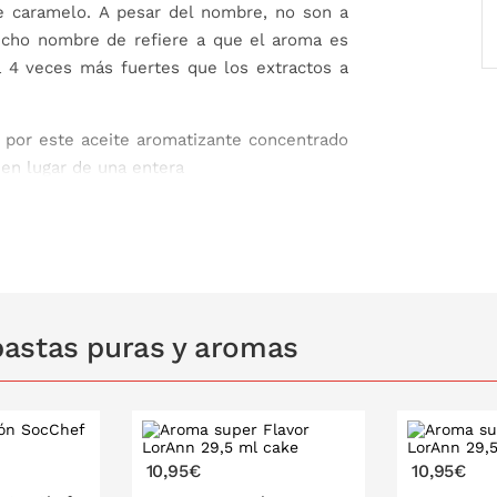
 caramelo. A pesar del nombre, no son a
Dicho nombre de refiere a que el aroma es
a 4 veces más fuertes que los extractos a
s por este aceite aromatizante concentrado
a en lugar de una entera
 cantidad muy pequeña para obtener un
romatizante natural, aroma, colorante:
astas puras y aromas
ahuetes, soja, leche, sulfito
10,95€
10,95€