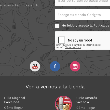
recetas y técnicas en tu
Escoge tu tienda Gadgets
He leído y acepto la
Política de
Ven a vernos a la tienda
L'Illa Diagonal
Cirilo Amorós
Barcelona
Valencia
Cómo llegar
Cómo llegar