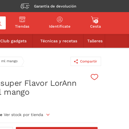
Garantía de devolución
0
Tiendas
Identifícate
Cesta
10,95€
AÑADIR A LA CESTA
Club gadgets
Técnicas y recetas
Talleres
5 ml mango
Compartir
super Flavor LorAnn
l mango
le
Ver stock por tienda