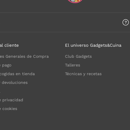
a
al cliente
El universo Gadgets&Cuina
es Generales de Compra
Club Gadgets
 pago
Talleres
cogidas en tienda
Técnicas y recetas
y devoluciones
l
e privacidad
e cookies