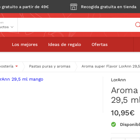
 gratuito a partir de 49€
Recogida gratuita en tienda
Buscador
 en
oma super Flavor LorAnn 29,5 ml mango
Los mejores
Ideas de regalo
Ofertas
postería
Pastas puras y aromas
Aroma super Flavor LorAnn 29,
LorAnn
Aroma 
29,5 m
10,95€
Disponib