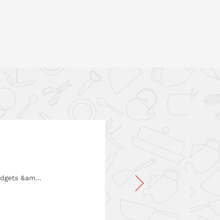
Gadgets &am…