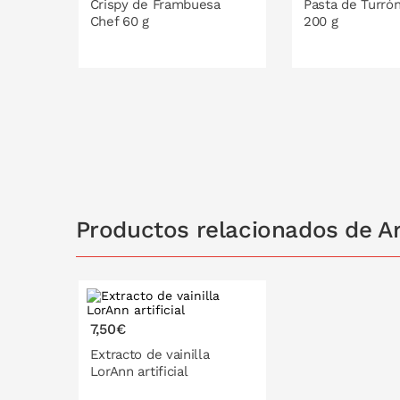
Crispy de Frambuesa
Pasta de Turró
Chef 60 g
200 g
PONLO EN LA CESTA
PONLO EN
Productos relacionados de A
7,50€
Extracto de vainilla
LorAnn artificial