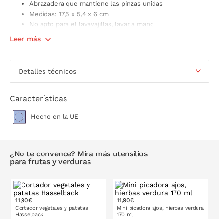
Abrazadera que mantiene las pinzas unidas
Medidas: 17,5 x 5,4 x 6 cm
No apto para el lavavajillas, lavar a mano
Made in Germany
Leer más
5 años de garantía Westmark
Detalles técnicos
Características
Hecho en la UE
¿No te convence? Mira más utensilios
para frutas y verduras
11,90€
11,90€
Cortador vegetales y patatas
Mini picadora ajos, hierbas verdura
Hasselback
170 ml