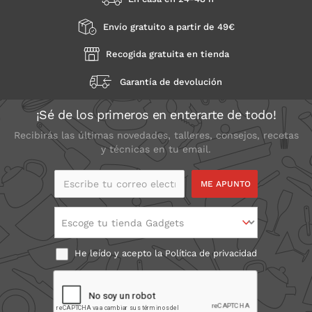
Envío gratuito a partir de 49€
Recogida gratuita en tienda
Garantía de devolución
¡Sé de los primeros en enterarte de todo!
Recibirás las últimas novedades, talleres, consejos, recetas
y técnicas en tu email.
Escribe tu correo
electrónico
Escoge tu tienda Gadgets
He leído y acepto la
Política de privacidad