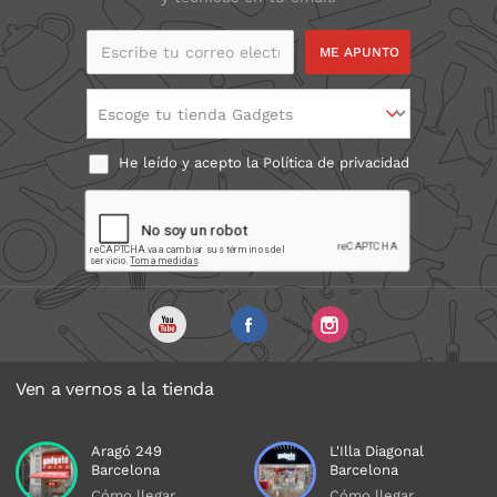
Recomendamos cargarlo al menos 10h antes de usarlo la
primera vez y usar exclusivamente el cargador que viene
incorporado (Enchufe europeo, Voltaje 220/240, intensidad
Escribe tu correo
electrónico
50Hz)
Escoge tu tienda Gadgets
He leído y acepto la
Política de privacidad
Ven a vernos a la tienda
Aragó 249
L'Illa Diagonal
Barcelona
Barcelona
Cómo llegar
Cómo llegar