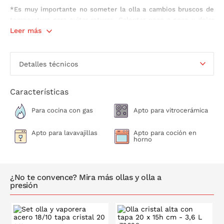
*Es muy importante no someter la olla a cambios bruscos de
temperatura para evitar roturas. Calentar poco a poco y dejar
enfriar antes de lavar.
Leer más
Características de la Olla de cristal con tapa:
Detalles técnicos
Material: cristal de borosilicato y acero inoxidable (50% de
cristal de borosilicato reciclado)
Libre de PTFE, PFOA y teflón
Características
No absorbe olores ni sabores
Pico vertedor
Para cocina con gas
Apto para vitrocerámica
Propiedades antiadherentes naturales del cristal
Soporta temperaturas de 0ºC a 180ºC
Apto para lavavajillas
Apto para coción en
horno
Apta para cocina eléctrica, vitrocerámica y fuego
Solo se puede utilizar en inducción con un
disco
adaptador para inducción
(no incluido, se vende por
separado)
¿No te convence? Mira más ollas y olla a
Apta para el horno a máximo 180ºC
presión
Apta para el lavavajillas
Medidas: ø 24 x h 12 cm
Capacidad: 4,2 L