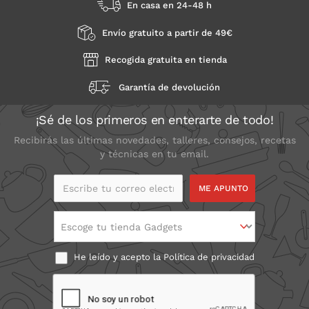
En casa en 24-48 h
Envío gratuito a partir de 49€
Recogida gratuita en tienda
Garantía de devolución
¡Sé de los primeros en enterarte de todo!
Recibirás las últimas novedades, talleres, consejos, recetas
y técnicas en tu email.
Escribe tu correo
electrónico
Escoge tu tienda Gadgets
He leído y acepto la
Política de privacidad