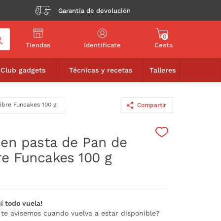
Garantía de devolución
0
Tiendas
Identifícate
Cesta
8,50€
AÑADIR A LA CESTA
Club gadgets
Técnicas y recetas
Talleres
ibre Funcakes 100 g
Compartir
en pasta de Pan de
re Funcakes 100 g
í todo vuela!
 te avisemos cuando vuelva a estar disponible?