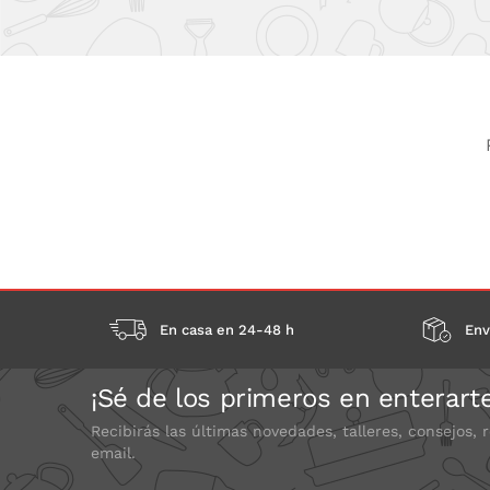
En casa en 24-48 h
Env
¡Sé de los primeros en enterart
Recibirás las últimas novedades, talleres, consejos, 
email.