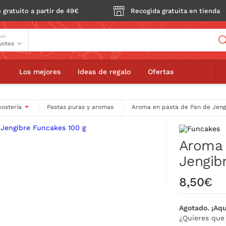
 gratuito a partir de 49€
Recogida gratuita en tienda
Buscador
 en
Aroma en pasta de Pan de Jengibre Funcakes 100 g
Los mejores
Ideas de regalo
Ofertas
postería
Pastas puras y aromas
Aroma en pasta de Pan de Jeng
Aroma 
Jengib
8,50€
Agotado. ¡Aqu
¿Quieres que