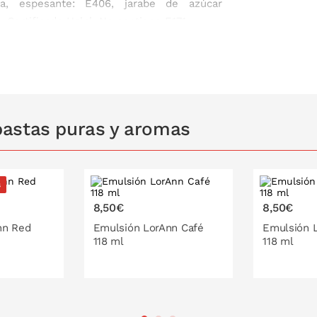
a, espesante: E406, jarabe de azúcar
 Certificado Halal. No contiene E171.
astas puras y aromas
s
8,50€
8,50€
nn Red
Emulsión LorAnn Café
Emulsión 
118 ml
118 ml