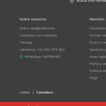
Busca una tiend
Sobre nosotros
Atención 
Sobre Gadgets&Cuina
Condicion
Contacta con nosotros
Formas de
Tiendas
Envío y re
Llámanos: +34 934 875 863
Garantía 
WhatsApp: 647666160
Aviso lega
Política d
Política d
FAQs
Català
Castellano