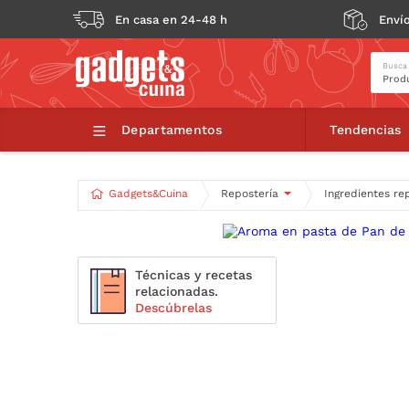
En casa en 24-48 h
Envío
Busca
Departamentos
Tendencias
Gadgets&Cuina
Repostería
Ingredientes re
Técnicas y recetas
relacionadas.
Descúbrelas