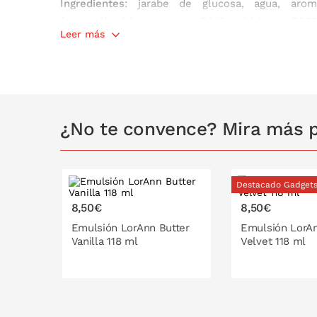
Ingredientes
: jarabe de glucosa, agua, arom
(caramelizado), espesante: E440, acidulante: E330.
Leer más
Contenido
: 100 g
Almacenar en un lugar seco y oscuro.
¿No te convence? Mira más p
Destacado Gadget
8,50€
8,50€
Emulsión LorAnn Butter
Emulsión LorA
Vanilla 118 ml
Velvet 118 ml