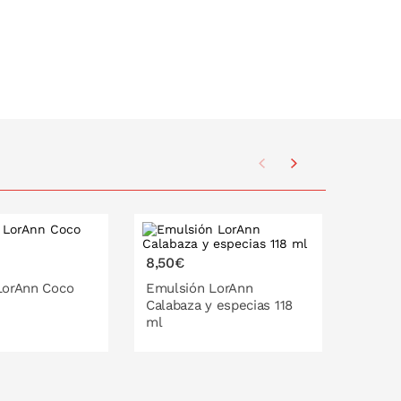
8,50€
8,50€
LorAnn Coco
Emulsión LorAnn
Emuls
Calabaza y especias 118
Caram
ml