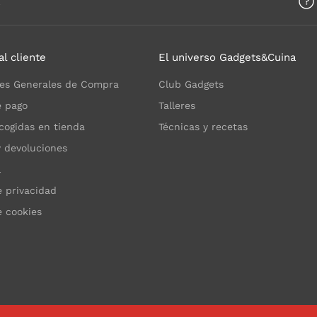
a
al cliente
El universo Gadgets&Cuina
es Generales de Compra
Club Gadgets
 pago
Talleres
cogidas en tienda
Técnicas y recetas
y devoluciones
l
e privacidad
e cookies