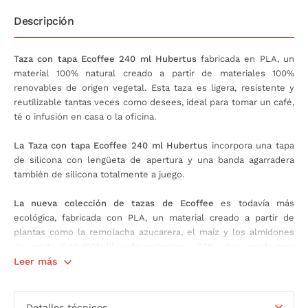
Descripción
Taza con tapa Ecoffee 240 ml Hubertus
fabricada en PLA, un
material 100% natural creado a partir de materiales 100%
renovables de origen vegetal. Esta taza es ligera, resistente y
reutilizable tantas veces como desees, ideal para tomar un café,
té o infusión en casa o la oficina.
La Taza con tapa Ecoffee 240 ml Hubertus
incorpora una tapa
de silicona con lengüeta de apertura y una banda agarradera
también de silicona totalmente a juego.
La nueva colección de tazas de Ecoffee
es todavía más
ecológica, fabricada con PLA, un material creado a partir de
plantas como la remolacha azucarera, el maíz y los almidones
de patata. Está 100% libre de melamina y BPA, y fue creada para
uso diario.
Leer más
La taza con tapa de Ecoffee
cuenta con las siguientes
características:
Detalles técnicos