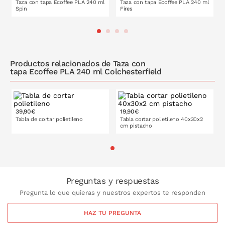
Fabricada con ácido poliáctico (PLA) natural de formación
Taza con tapa Ecoffee PLA 240 ml
Taza con tapa Ecoffee PLA 240 ml
Spin
Fires
dura, un biopolímero creado a partir de materiales 100%
renovables de origen vegetal, como la remolacha
azucarera, el maíz y los almidones de patata.
100% sin melamina ni BPA.
PONLO EN LA CESTA
PONLO EN LA CESTA
Vegan friendly.
Productos relacionados de Taza con
Capacidad de 240 ml.
tapa Ecoffee PLA 240 ml Colchesterfield
Medidas:
Con tapa: 10,5 cm de alto x 8,5 cm Ø
Sin tapa: 9 cm alto x 8 cm Ø superior x 5,7 cm Ø
inferior
39,90€
19,90€
Tabla de cortar polietileno
Tabla cortar polietileno 40x30x2
cm pistacho
PONLO EN LA CESTA
PONLO EN LA CESTA
Preguntas y respuestas
Pregunta lo que quieras y nuestros expertos te responden
HAZ TU PREGUNTA