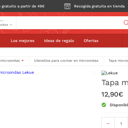
 gratuito a partir de 49€
Recogida gratuita en tienda
Buscador
 en
ue
Los mejores
Ideas de regalo
Ofertas
y microondas
Utensilios para cocinar en microondas
Tapa micro
Tapa m
12,90€
Disponib