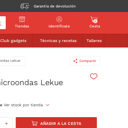
Garantía de devolución
0
Tiendas
Identifícate
Cesta
12,90€
AÑADIR A LA CESTA
Club gadgets
Técnicas y recetas
Talleres
ondas Lekue
Compartir
icroondas Lekue
le
Ver stock por tienda
AÑADIR A LA CESTA