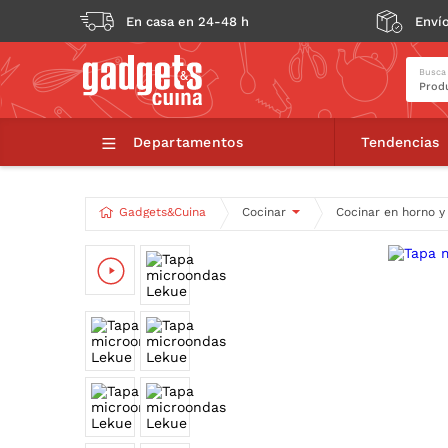
En casa en 24-48 h
Envío
Busca
Tapa microondas Lek
Departamentos
Tendencias
Gadgets&Cuina
Cocinar
Cocinar en horno 