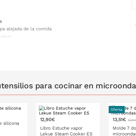
s
apa alejada de la comida
 vapor
tapa en profundidad, tan solo tendrás que
la tapa
 estándar de 24,5 cm o más
tensilios para cocinar en microond
Oferta
12,90€
13,51€
15,90
 silicona
Libro Estuche vapor
Molde 7 d
Lekue Steam Cooker ES
microonda