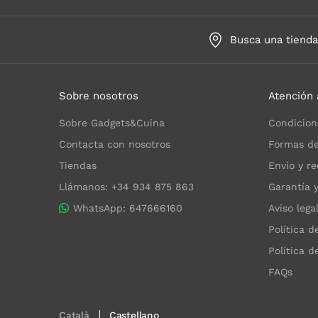
Busca una tiend
Sobre nosotros
Atención 
Sobre Gadgets&Cuina
Condicion
Contacta con nosotros
Formas de
Tiendas
Envío y re
Llámanos: +34 934 875 863
Garantía 
WhatsApp: 647666160
Aviso lega
Política d
Política d
FAQs
Català
Castellano