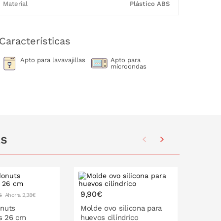
Material
Plástico ABS
Características
Apto para lavavajillas
Apto para
microondas
as
9,90€
9,90€
Ahorra 2,38€
€
onuts
Molde ovo silicona para
Molde 
s 26 cm
huevos cilíndrico
huevo