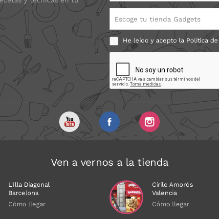
recetas y técnicas en tu
Escoge tu tienda Gadgets
He leído y acepto la
Política de
Ven a vernos a la tienda
L'Illa Diagonal
Cirilo Amorós
Barcelona
Valencia
Cómo llegar
Cómo llegar