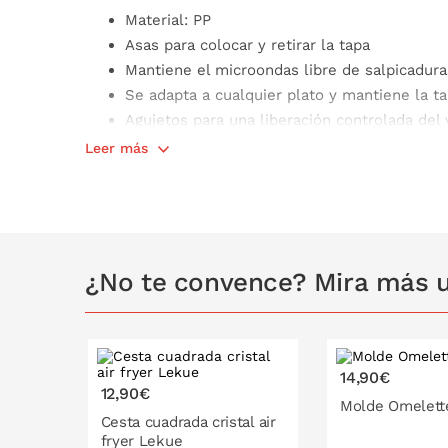
Material: PP
Asas para colocar y retirar la tapa
Mantiene el microondas libre de salpicadura
Se adapta a cualquier plato y mantiene la t
Agujetos para una liberación controlada del
Las asas son desmontables para limpiar la 
Leer más
presionar la pestaña en la parte interior de 
Apta para el lavavajillas
Se adapta a microondas con plato giratorio
Medidas: ø 24,7 x 21 cm
¿No te convence? Mira más u
14,90€
12,90€
Molde Omelette
Cesta cuadrada cristal air
fryer Lekue