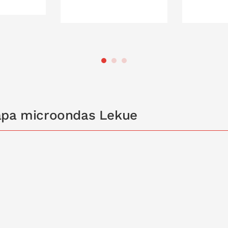
 LA CESTA
PONLO EN LA CESTA
PONL
Tapa microondas Lekue