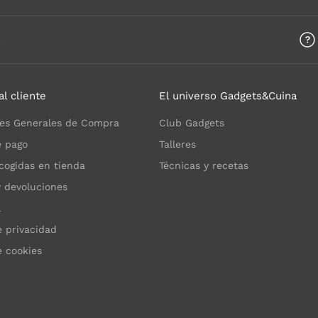
a
al cliente
El universo Gadgets&Cuina
es Generales de Compra
Club Gadgets
 pago
Talleres
cogidas en tienda
Técnicas y recetas
y devoluciones
l
e privacidad
e cookies