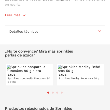
en negrita.
Contenido:
Leer más
80 gramos.
Almacenar en un lugar fresco y seco, entre 15ºC y 22ºC.
Detalles técnicos
¿No te convence? Mira más sprinkles
perlas de azúcar
3,50€
3,50€
Sprinkles nonpareils Funcakes 80
Sprinkles Medley Bebé rosa 50 g
g plata
PONLO EN LA CESTA
PONLO EN LA CESTA
Productos relacionados de Sprinkles