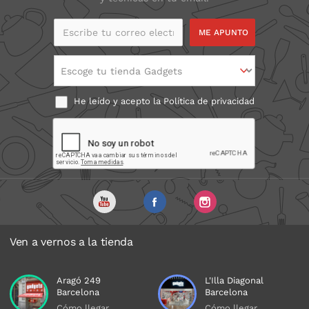
Escribe tu correo
electrónico
Escoge tu tienda Gadgets
He leído y acepto la
Política de privacidad
Ven a vernos a la tienda
Aragó 249
L'Illa Diagonal
Barcelona
Barcelona
Cómo llegar
Cómo llegar