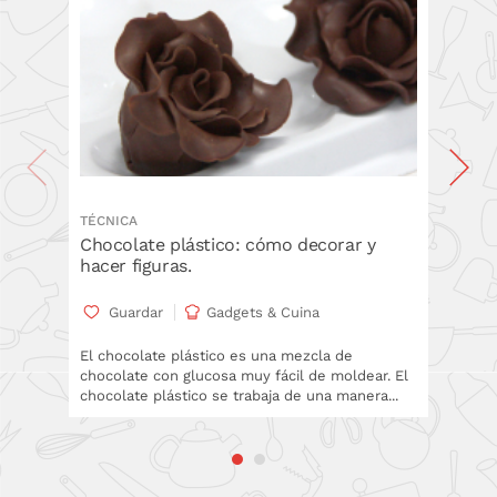
TÉCNICA
TÉCNICA
Chocolate plástico: cómo decorar y
Como t
hacer figuras.
básicas
Guardar
Gadgets & Cuina
Gua
El chocolate plástico es una mezcla de
El fonda
chocolate con glucosa muy fácil de moldear. El
en decor
chocolate plástico se trabaja de una manera...
básicame