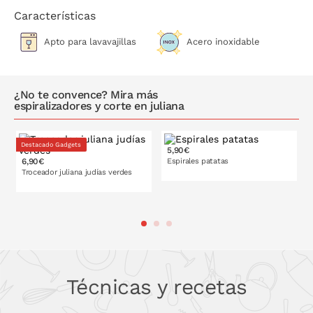
Características
Apto para lavavajillas
Acero inoxidable
¿No te convence? Mira más
espiralizadores y corte en juliana
Destacado Gadgets
5,90€
6,90€
Espirales patatas
Troceador juliana judías verdes
PONLO EN LA CESTA
PONLO EN LA CESTA
Técnicas y recetas