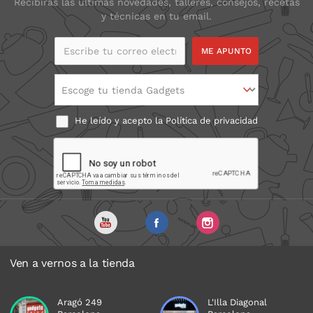
Recibirás las últimas novedades, talleres, consejos, recetas
y técnicas en tu email.
Escribe tu correo
electrónico
Escoge tu tienda Gadgets
He leído y acepto la
Política de privacidad
Ven a vernos a la tienda
Aragó 249
L'Illa Diagonal