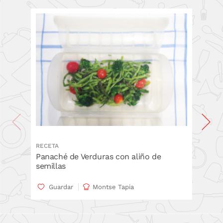
RECETA
RECETA
Panaché de Verduras con aliño de
Espira
semillas
remol
Guardar
Montse Tapia
Gua
Recetas
remolac