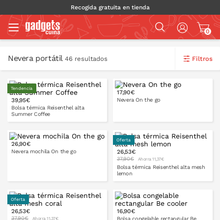
Recogida gratuita en tienda
0
Nevera portátil
Filtros
46 resultados
Tendencia
17,90€
39,95€
Nevera On the go
Bolsa térmica Reisenthel alta
Summer Coffee
Oferta
26,90€
Nevera mochila On the go
26,53€
PONLO EN LA CESTA
37,90€
Ahorra 11,37€
Bolsa térmica Reisenthel alta mesh
lemon
Oferta
26,53€
16,90€
PONLO EN LA CESTA
37,90€
Bolsa congelable rectangular Be
Ahorra 11,37€