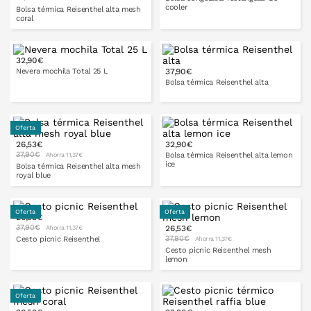
cooler
Bolsa térmica Reisenthel alta mesh
coral
32,90€
Nevera mochila Total 25 L
37,90€
PONLO EN LA CESTA
Bolsa térmica Reisenthel alta
Oferta
PONLO EN LA CESTA
26,53€
32,90€
37,90€
Bolsa térmica Reisenthel alta lemon
Ahorra 11,37€
ice
Bolsa térmica Reisenthel alta mesh
royal blue
Oferta
Oferta
26,53€
PONLO EN LA CESTA
37,90€
26,53€
Ahorra 11,37€
PONLO EN LA CESTA
37,90€
Cesto picnic Reisenthel
Ahorra 11,37€
Cesto picnic Reisenthel mesh
lemon
Oferta