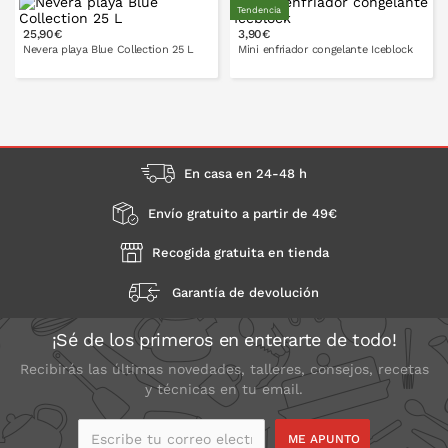
Tendencia
25,90€
3,90€
PONLO EN LA CESTA
PONLO EN LA CESTA
Nevera playa Blue Collection 25 L
Mini enfriador congelante Iceblock
PONLO EN LA CESTA
PONLO EN LA CESTA
En casa en 24-48 h
Envío gratuito a partir de 49€
Recogida gratuita en tienda
Garantía de devolución
¡Sé de los primeros en enterarte de todo!
Recibirás las últimas novedades, talleres, consejos, recetas
y técnicas en tu email.
Escribe tu correo