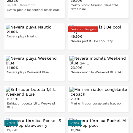
26,53€
39,90€
PONLO EN LA CESTA
37,90€
Cesto picnic térmico Reisenthel
Ahorra 11,37€
raffia blue
Cesto picnic Reisenthel mesh coral
Destacado Gadgets
21,90€
PONLO EN LA CESTA
Nevera playa Nautic
49,90€
PONLO EN LA CESTA
Nevera portátil Be cool City
16 l
25 l
14,90€
23,90€
PONLO EN LA CESTA
12 l
15 l
Nevera playa Weekend Blue
Nevera mochila Weekend Blue 24 L
8 l
10,90€
2,90€
PONLO EN LA CESTA
Enfriador botella 1,5 L Weekend
Mini enfriador congelante Icepack
Blue
Oferta
Oferta
11,86€
13,26€