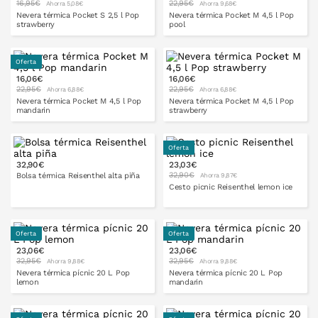
PONLO EN LA CESTA
PONLO EN LA CESTA
16,95€
22,95€
Ahorra 5,08€
Ahorra 9,68€
Nevera térmica Pocket S 2,5 l Pop
Nevera térmica Pocket M 4,5 l Pop
strawberry
pool
Oferta
16,06€
16,06€
PONLO EN LA CESTA
PONLO EN LA CESTA
22,95€
22,95€
Ahorra 6,88€
Ahorra 6,88€
Nevera térmica Pocket M 4,5 l Pop
Nevera térmica Pocket M 4,5 l Pop
mandarin
strawberry
Oferta
32,90€
23,03€
PONLO EN LA CESTA
PONLO EN LA CESTA
32,90€
Bolsa térmica Reisenthel alta piña
Ahorra 9,87€
Cesto picnic Reisenthel lemon ice
Oferta
Oferta
PONLO EN LA CESTA
23,06€
23,06€
PONLO EN LA CESTA
32,95€
32,95€
Ahorra 9,88€
Ahorra 9,88€
Nevera térmica pícnic 20 L Pop
Nevera térmica pícnic 20 L Pop
lemon
mandarin