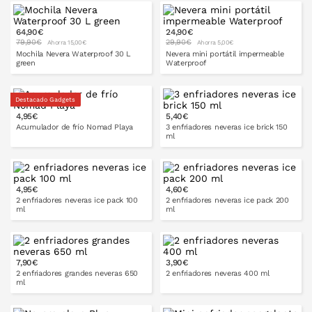
PONLO EN LA CESTA
64,90€
24,90€
79,90€
29,90€
Ahorra 15,00€
Ahorra 5,00€
Mochila Nevera Waterproof 30 L
Nevera mini portátil impermeable
green
Waterproof
Destacado Gadgets
4,95€
5,40€
PONLO EN LA CESTA
Acumulador de frío Nomad Playa
3 enfriadores neveras ice brick 150
ml
4,95€
4,60€
PONLO EN LA CESTA
PONLO EN LA CESTA
2 enfriadores neveras ice pack 100
2 enfriadores neveras ice pack 200
ml
ml
7,90€
3,90€
PONLO EN LA CESTA
PONLO EN LA CESTA
2 enfriadores grandes neveras 650
2 enfriadores neveras 400 ml
ml