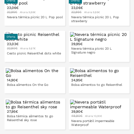
Oferta
Oferta
23,06€
23,06€
PONLO EN LA CESTA
PONLO EN LA CESTA
32,95€
32,95€
Ahorra 9,88€
Ahorra 9,88€
Nevera térmica pícnic 20 L Pop pool
Nevera térmica pícnic 20 L Pop
strawberry
Oferta
23,03€
29,95€
PONLO EN LA CESTA
PONLO EN LA CESTA
32,90€
Nevera térmica pícnic 20 L
Ahorra 9,87€
Signature negro
Cesto picnic Reisenthel dots white
PONLO EN LA CESTA
14,90€
24,95€
PONLO EN LA CESTA
Bolsa alimentos On the Go
Bolsa alimentos to go Reisenthel
27,95€
39,90€
49,90€
Bolsa térmica alimentos to go
Ahorra 10,00€
Reisenthel sky rose
Nevera portátil impermeable
Waterproof