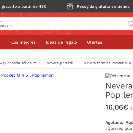
 gratuito a partir de 49€
Recogida gratuita en tienda
Buscador
 en
ra térmica Pocket M 4,5 l Pop lemon
22,
Los mejores
Ideas de regalo
Ofertas
way comida sólida
Nevera portátil
Nevera térmica Pocket M 4,
Nevera
Pop l
16,06€
2
Agotado. ¡Aqu
¿Quieres que