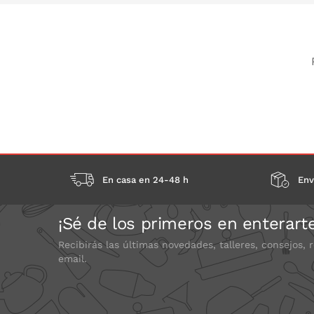
En casa en 24-48 h
Env
¡Sé de los primeros en enterart
Recibirás las últimas novedades, talleres, consejos, 
email.