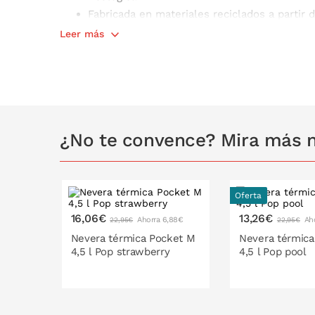
Fabricada en materiales reciclados a partir 
Resistente al agua
Leer más
Forro térmico de papel de aluminio, fácil de 
Tapa de cierre hermético con cremallera bid
Asa para transportar
Disponible en varios colores y capacidades
Capacidad: 4,5 litros
¿No te convence? Mira más n
Medidas: 28 x 22,5 x h 12 cm
Oferta
16,06€
13,26€
Ahorra 6,88€
Ah
22,95€
22,95€
Nevera térmica Pocket M
Nevera térmica
4,5 l Pop strawberry
4,5 l Pop pool