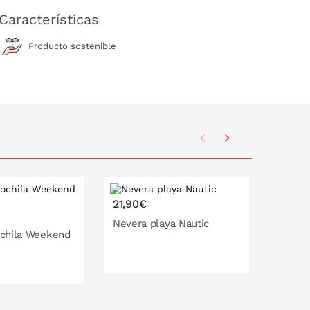
Características
Producto sostenible
21,90€
24,95
Nevera playa Nautic
chila Weekend
Bolsa 
Reisen
16 l
25 l