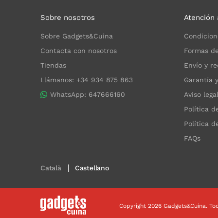
Sobre nosotros
Atención 
Sobre Gadgets&Cuina
Condicion
Contacta con nosotros
Formas de
Tiendas
Envío y re
Llámanos: +34 934 875 863
Garantía 
WhatsApp: 647666160
Aviso lega
Política d
Política d
FAQs
Català
Castellano
Copyright 2026 Gadgets&Cuina. To