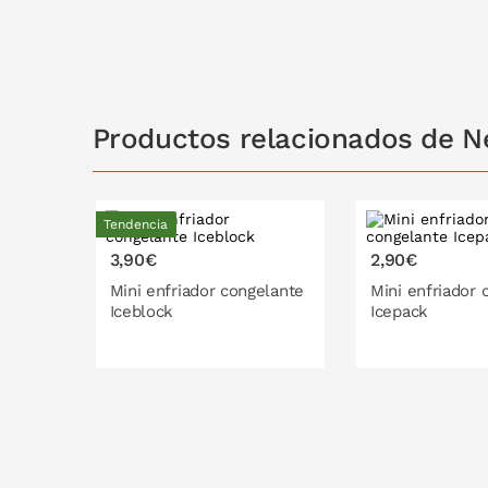
PONLO EN LA CESTA
PONLO EN
Productos relacionados de N
Tendencia
3,90€
2,90€
Mini enfriador congelante
Mini enfriador 
Iceblock
Icepack
PONLO EN LA CESTA
PONLO EN