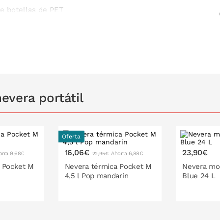
de botellas de PET
limpiar
ireccional
evera portátil
Oferta
16,06€
23,90€
orra 9,68€
Ahorra 6,88€
22,95€
 Pocket M
Nevera térmica Pocket M
Nevera mo
4,5 l Pop mandarin
Blue 24 L