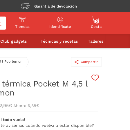
Garantía de devolución
0
Tiendas
Identifícate
Cesta
16,06€
95€
AÑADIR A LA CESTA
Club gadgets
Técnicas y recetas
Talleres
5 l Pop lemon
Compartir
 térmica Pocket M 4,5 l
emon
2,95€
Ahorra 6,88€
í todo vuela!
 te avisemos cuando vuelva a estar disponible?