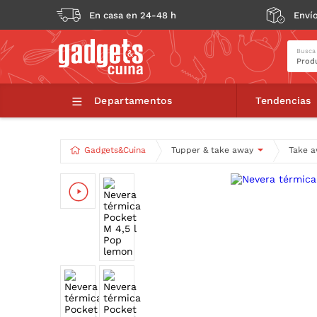
En casa en 24-48 h
Envío
Busca
Neve
Departamentos
Tendencias
Gadgets&Cuina
Tupper & take away
Take a