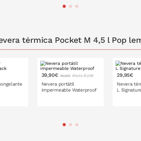
 LA CESTA
PONLO EN LA CESTA
PONL
evera térmica Pocket M 4,5 l Pop l
39,90€
29,95€
Ahorra 10,00€
49,90€
congelante
Nevera portátil
Nevera tér
impermeable Waterproof
L Signatur
 LA CESTA
PONL