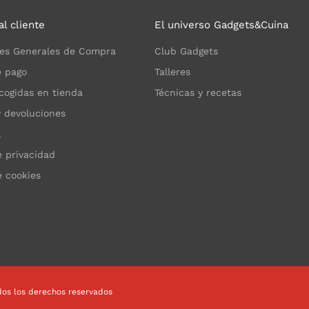
al cliente
El universo Gadgets&Cuina
es Generales de Compra
Club Gadgets
 pago
Talleres
cogidas en tienda
Técnicas y recetas
y devoluciones
l
e privacidad
e cookies
dos los derechos reservados