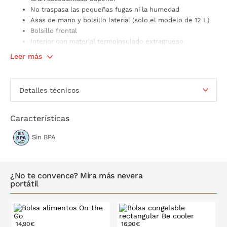
No traspasa las pequeñas fugas ni la humedad
Asas de mano y bolsillo laterial (solo el modelo de 12 L)
Bolsillo frontal
Interior con material termoinsulado extragrueso
Tejido interior Food Save
Leer más
Hasta 12 h de eficiencia térmica usando enfriadores
congelables
Material: Poliéster termoinsulado con tejido interior de
Detalles técnicos
aluminio libre de BPA
Lavar con un paño húmedo
Disponible en tres capacidades:
Características
8 litros de capacidad, con unas medidas de 25 x 20
Sin BPA
x 22,5 cm
12 litros de capacidad, con unas medidas de 22,5 x
17 x 26 cm
15 litros de capacidad, con unas medidas de 32 x 20
¿No te convence? Mira más nevera
x 22 cm
portátil
14,90€
16,90€