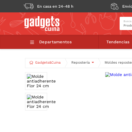
En casa en 24-48 h
Envío
Busca
Molde antiad
Departamentos
Tendencias
Gadgets&Cuina
Repostería
Moldes reposte