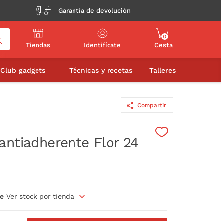
Garantía de devolución
0
Tiendas
Identifícate
Cesta
12,95€
AÑADIR A LA CESTA
Club gadgets
Técnicas y recetas
Talleres
Compartir
antiadherente Flor 24
le
Ver stock por tienda