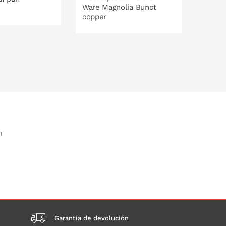
Ware Magnolia Bundt
perso
copper
Nordi
O EN LA CESTA
PONLO EN LA CESTA
P
n
Garantía de devolución