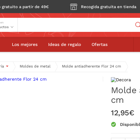
 gratuito a partir de 49€
Recogida gratuita en tienda
Buscador
 en
herente Flor 24 cm
Los mejores
Ideas de regalo
Ofertas
ría
Moldes de metal
Molde antiadherente Flor 24 cm
Molde 
cm
12,95€
Disponib