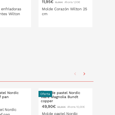
11,95€
12,95
Ahorra 1,00€
12,95€
 enfriadoras
Molde Corazón Wilton 25
Molde
ntes Wilton
cm
semie
O EN LA CESTA
PONLO EN LA CESTA
P
Oferta
Oferta
49,90€
29,90
Ahorra 10,00€
59,90€
el Nordic
Molde pastel Nordic
Molde
af pan