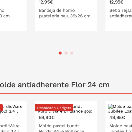
12,95€
12,95€
no
Bandeja de horno
Set 3 rejas
30 cm
pastelería baja 39x26 cm
antiadhere
 LA CESTA
PONLO EN LA CESTA
PONL
olde antiadherente Flor 24 cm
s
Destacado Gadgets
59,90€
49,95€
ordicWare
Molde pastel bundt
Molde past
gold 2,4 l
Nordic Ware Brilliance
Jubilee Lo