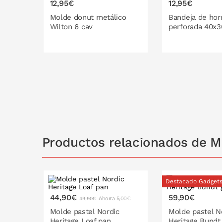
12,95€
12,95€
Molde donut metálico
Bandeja de hor
Wilton 6 cav
perforada 40x
PONLO EN LA CESTA
PONLO EN
Productos relacionados de M
Destacado Gadget
44,90€
59,90€
Ahorra 5,00€
49,90€
Molde pastel Nordic
Molde pastel N
Heritage Loaf pan
Heritage Bundt 