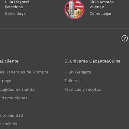
L'Illa Diagonal
Cirilo Amorós
Barcelona
Valencia
Cómo llegar
Cómo llegar
a
al cliente
El universo Gadgets&Cuina
es Generales de Compra
Club Gadgets
 pago
Talleres
cogidas en tienda
Técnicas y recetas
y devoluciones
l
e privacidad
e cookies