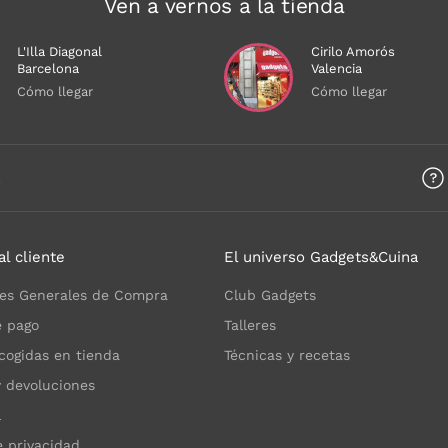
Ven a vernos a la tienda
L'Illa Diagonal
Cirilo Amorós
Barcelona
Valencia
Cómo llegar
Cómo llegar
a
al cliente
El universo Gadgets&Cuina
es Generales de Compra
Club Gadgets
 pago
Talleres
cogidas en tienda
Técnicas y recetas
y devoluciones
l
e privacidad