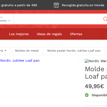
 gratuito a partir de 49€
Recogida gratuita en tienda
Buscador
 en
stel Nordic Jubilee Loaf pan
Los mejores
Ideas de regalo
Ofertas
ría
Moldes de metal
Molde pastel Nordic Jubilee Loaf pan
Molde 
Loaf p
49,95€
Disponib