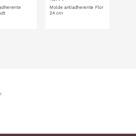
adherente
Molde antiadherente Flor
Molde
ndt
24 cm
Cherry
O EN LA CESTA
PONLO EN LA CESTA
P
n