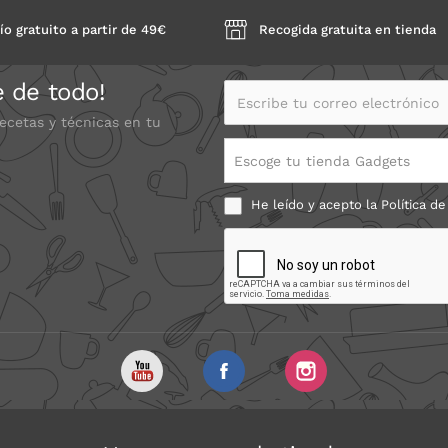
ío gratuito a partir de 49€
Recogida gratuita en tienda
e de todo!
Escribe tu correo electrónico
recetas y técnicas en tu
Escoge tu tienda Gadgets
He leído y acepto la
Política de