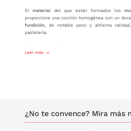
El
material
del que están formados los
mo
proporciona una cocción homogénea con un dor
fundición
, de notable peso y altísima calida
pastelería.
Moldes Nordic Ware,
moldes que enamoran solo
Leer más
espectaculares!
Características:
Recubrimiento antiadherente que asegura un
Fabricado en aluminio de fundición.
Capacidad: 6 tazas (1,4 L)
Medidas:
Total: 26 x 15 x 8 cm
¿No te convence? Mira más 
Cavidad: 24 x 13 x 7,5 cm
No apto para el lavavajillas