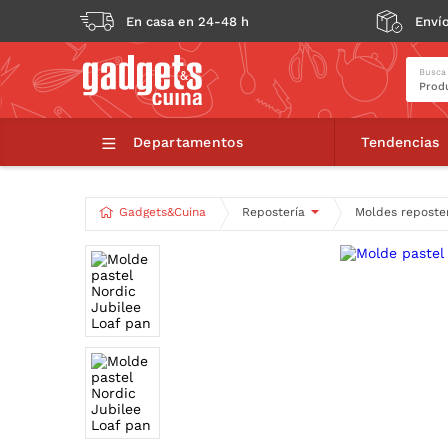
En casa en 24-48 h
Envío
Busca
Molde pa
Departamentos
Tendencias
Gadgets&Cuina
Repostería
Moldes reposte