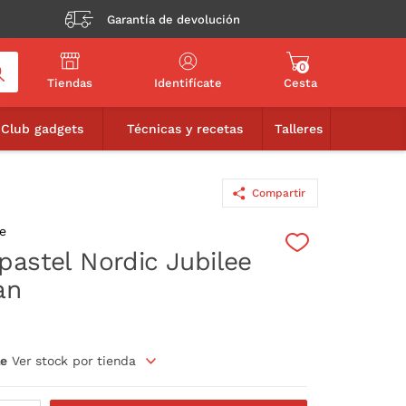
Garantía de devolución
0
Tiendas
Identifícate
Cesta
49,95€
AÑADIR A LA CESTA
Club gadgets
Técnicas y recetas
Talleres
Compartir
pastel Nordic Jubilee
an
le
Ver stock por tienda