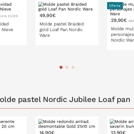
por vida.
Oferta
49,90€
horra 20,00€
29,90€
59,
idad
Molde pastel Braided
pincel o spray y empolvar antes de abocar
Molde mult
 Nieve
gold Loaf Pan Nordic
personaje
Ware
dad para evitar vertidos.
Nordic Wa
interior, mejor siliconas.
avemente bajo el agua caliente con un poco
 LA CESTA
PONLO EN LA CESTA
lavavajillas.
PONL
lde pastel Nordic Jubilee Loaf pan
14,90€
13,90€