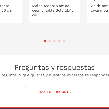
rente
Molde redondo antiad.
Molde anti
t 20 cm
desmontable Gold 21x10
savarin bu
cm
 LA CESTA
PONLO EN LA CESTA
PONL
Preguntas y respuestas
Pregunta lo que quieras y nuestros expertos te responde
HAZ TU PREGUNTA