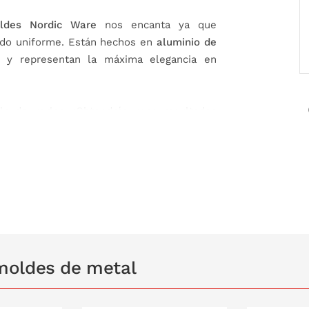
ldes Nordic Ware
nos encanta ya que
ado uniforme. Están hechos en
aluminio de
d, y representan la máxima elegancia en
 de verlos. ¡Obtendrás unos resultados
 fácil desmoldado.
moldes de metal