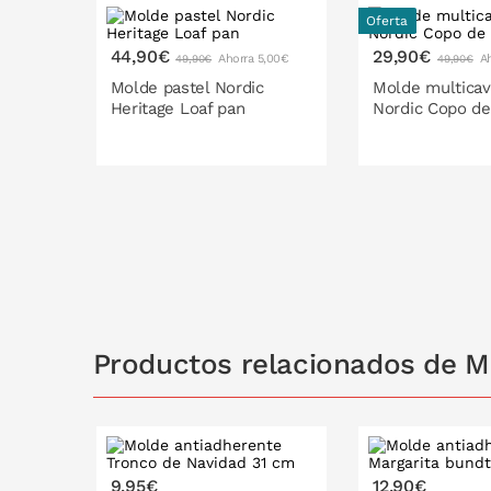
Moldes fabricados en USA y con garantía de 
Oferta
Consejos de uso:
44,90€
29,90€
Ahorra 5,00€
A
49,90€
49,90€
Molde pastel Nordic
Molde multicav
Impregnar ligeramente con mantequilla con 
Heritage Loaf pan
Nordic Copo de
la masa.
Llenar siempre hasta 3/4 partes de su capaci
No utilizar nunca utensilios metálicos en su 
Antes del primer y de cada uso, limpiar su
de jabón.
PONLO EN LA CESTA
PONLO EN
No limpiar con cepillos duros ni poner en el 
Productos relacionados de Mo
9,95€
12,90€