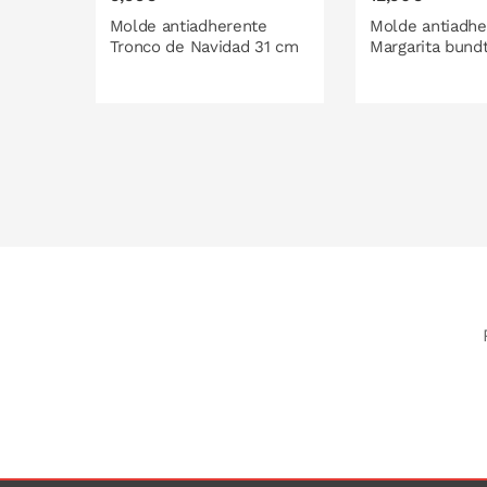
Molde antiadherente
Molde antiadhe
Tronco de Navidad 31 cm
Margarita bund
PONLO EN LA CESTA
PONLO EN