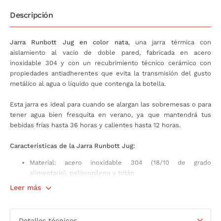
Descripción
Jarra Runbott Jug en color nata
, una jarra térmica con
aislamiento al vacío de doble pared, fabricada en acero
inoxidable 304 y con un recubrimiento técnico cerámico con
propiedades antiadherentes que evita la transmisión del gusto
metálico al agua o líquido que contenga la botella.
Esta jarra es ideal para cuando se alargan las sobremesas o para
tener agua bien fresquita en verano, ya que mantendrá tus
bebidas frías hasta 36 horas y calientes hasta 12 horas.
Características de la Jarra Runbott Jug:
Material: acero inoxidable 304 (18/10 de grado
alimentario), polipropileno y tritán
Tratamiento interior: recubrimiento técnico cerámico
Leer más
Libre de BPA
Capacidad: 1500 ml
Medidas: 13,5 x 10 x h 26 cm
Detalles técnicos