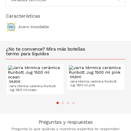
Peso: 730 g
Aislamiento térmico al vacío de doble pared que evita la
condensación en la superficie exterior
Características
Base antideslizante
Tecnología Microshield: evita la proliferación de
Acero inoxidable
microorganismos patógenos
Gran resistencia a la corrosión
No apta para el lavavajillas
¿No te convence? Mira más botellas
Libre de BPA y ftalatos
termo para líquidos
Apta para el contacto con alimentos
59,90€
59,90€
Jarra térmica cerámica Runbott
Jug 1500 ml pink
Jarra térmica cerámica Runbott
Jug 1500 ml ocean
PONLO EN LA CESTA
PONLO EN LA CESTA
Preguntas y respuestas
Pregunta lo que quieras y nuestros expertos te responden