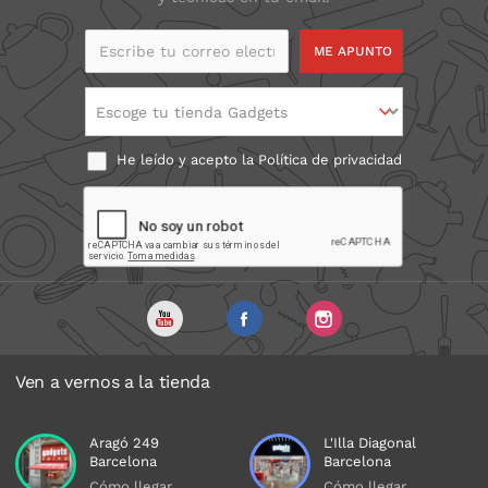
Escribe tu correo
electrónico
Escoge tu tienda Gadgets
He leído y acepto la
Política de privacidad
Ven a vernos a la tienda
Aragó 249
L'Illa Diagonal
Barcelona
Barcelona
Cómo llegar
Cómo llegar