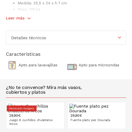
Medida: 35,5 x 24 x h 7 cm
Peso: 1,19 kg
Contenido: 1 fuente
Leer más
Detalles técnicos
Características
Apto para lavavajillas
Apto para microondas
¿No te convence? Mira más vasos,
cubiertos y platos
Destacado Gadgets
29,90€
29,90€
Juego 6 cuchillos chuleteros
Fuente plato pez Dourada
Arcos