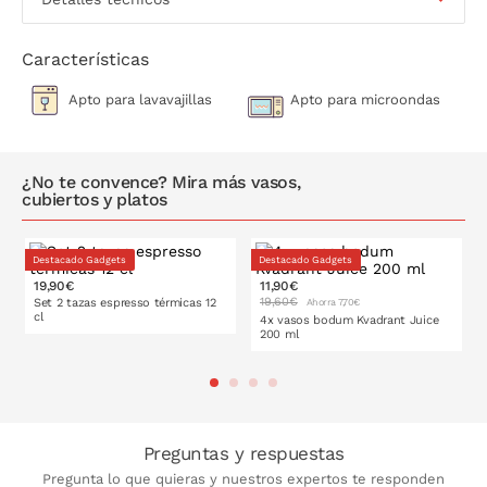
Características
Apto para lavavajillas
Apto para microondas
¿No te convence? Mira más vasos,
cubiertos y platos
Destacado Gadgets
Destacado Gadgets
19,90€
11,90€
19,60€
Set 2 tazas espresso térmicas 12
Ahorra 7,70€
cl
4x vasos bodum Kvadrant Juice
200 ml
PONLO EN LA CESTA
PONLO EN LA CESTA
Preguntas y respuestas
Pregunta lo que quieras y nuestros expertos te responden