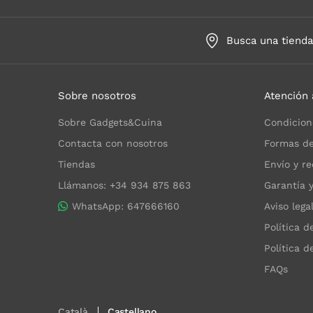
Busca una tiend
Sobre nosotros
Atención 
Sobre Gadgets&Cuina
Condicion
Contacta con nosotros
Formas de
Tiendas
Envío y re
Llámanos: +34 934 875 863
Garantía 
WhatsApp: 647666160
Aviso lega
Política d
Política d
FAQs
Català
Castellano