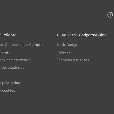
a
al cliente
El universo Gadgets&Cuina
es Generales de Compra
Club Gadgets
 pago
Talleres
cogidas en tienda
Técnicas y recetas
y devoluciones
l
e privacidad
e cookies