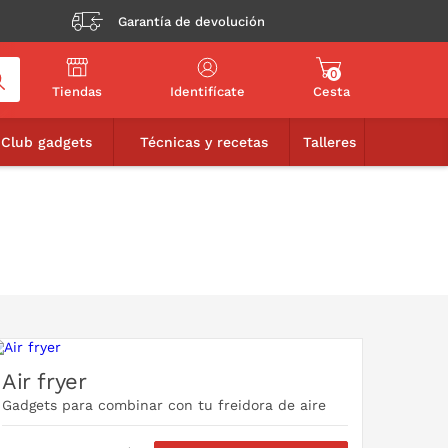
Garantía de devolución
0
Tiendas
Identifícate
Cesta
Club gadgets
Técnicas y recetas
Talleres
Air fryer
Gadgets para combinar con tu freidora de aire