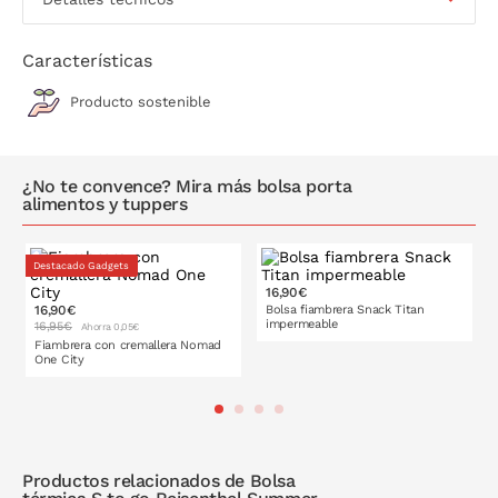
Disponible en varios colores
Características
Producto sostenible
¿No te convence? Mira más bolsa porta
alimentos y tuppers
Destacado Gadgets
16,90€
16,90€
Bolsa fiambrera Snack Titan
impermeable
16,95€
Ahorra 0,05€
Fiambrera con cremallera Nomad
One City
PONLO EN LA CESTA
Productos relacionados de Bolsa