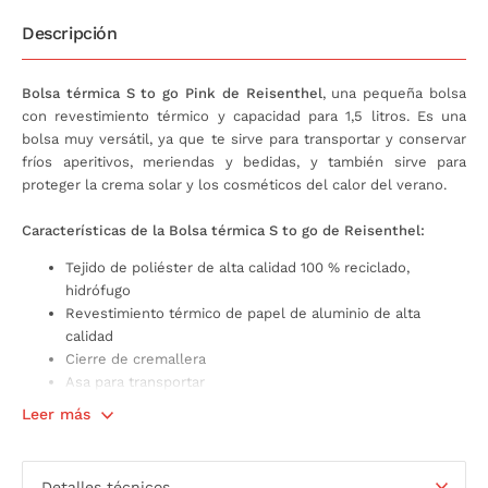
Descripción
Bolsa térmica S to go Pink de Reisenthel
, una pequeña bolsa
con revestimiento térmico y capacidad para 1,5 litros. Es una
bolsa muy versátil, ya que te sirve para transportar y conservar
fríos aperitivos, meriendas y bedidas, y también sirve para
proteger la crema solar y los cosméticos del calor del verano.
Características de la Bolsa térmica S to go de Reisenthel:
Tejido de poliéster de alta calidad 100 % reciclado,
hidrófugo
Revestimiento térmico de papel de aluminio de alta
calidad
Cierre de cremallera
Asa para transportar
Bolsillo interior de malla
Leer más
Medidas: 20 x 14 x 6,5 cm
Capacidad: 1,5 litros
Disponible en varios colores
Detalles técnicos