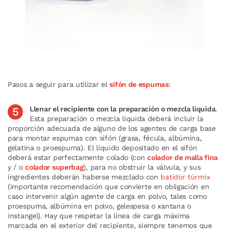
Pasos a seguir para utilizar el
sifón de espumas
:
Llenar el recipiente con la preparación o mezcla líquida
.
Esta preparación o mezcla líquida deberá incluir la
proporción adecuada de alguno de los agentes de carga base
para montar espumas con sifón (grasa, fécula, albúmina,
gelatina o proespuma). El líquido depositado en el sifón
deberá estar perfectamente colado (con
colador de malla fina
y / o
colador superbag
), para no obstruir la válvula, y sus
ingredientes deberán haberse mezclado con
batidor túrmix
(importante recomendación que convierte en obligación en
caso intervenir algún agente de carga en polvo, tales como
proespuma, albúmina en polvo, gelespesa o xantana o
instangel). Hay que respetar la línea de carga máxima
marcada en el exterior del recipiente, siempre tenemos que