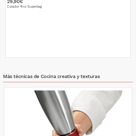
29,90€
3
Colador fino Superbag
C
Más técnicas de Cocina creativa y texturas