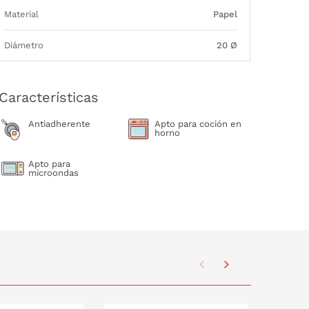
Material
Papel
Diámetro
20 Ø
Características
Antiadherente
Apto para coción en
horno
Apto para
microondas