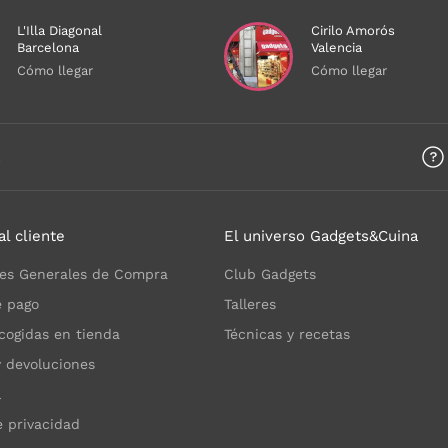
L'Illa Diagonal
Cirilo Amorós
Barcelona
Valencia
Cómo llegar
Cómo llegar
a
al cliente
El universo Gadgets&Cuina
es Generales de Compra
Club Gadgets
 pago
Talleres
cogidas en tienda
Técnicas y recetas
y devoluciones
l
e privacidad