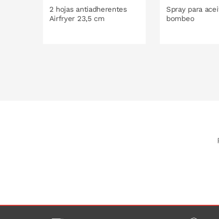
2 hojas antiadherentes
Spray para acei
Airfryer 23,5 cm
bombeo
PONLO EN LA CESTA
PONLO EN