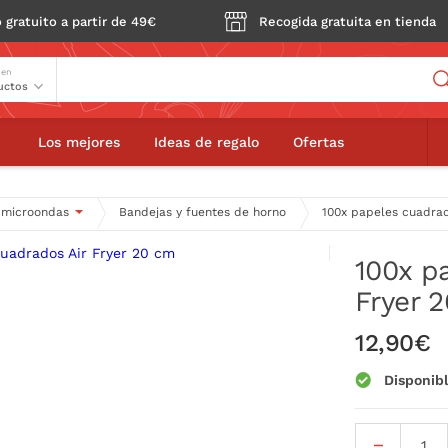
 gratuito a partir de 49€
Recogida gratuita en tienda
Buscador
 en
papeles cuadrados Air Fryer 20 cm
Los mejores
Ideas de regalo
Ofertas
y microondas
Bandejas y fuentes de horno
100x papeles cuadrad
100x p
Fryer 
12,90€
Disponib