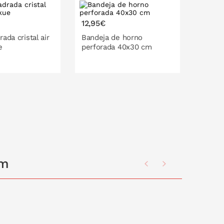
12,95€
12,95
ada cristal air
Bandeja de horno
Bande
e
perforada 40x30 cm
pastel
O EN LA CESTA
PONLO EN LA CESTA
P
cm