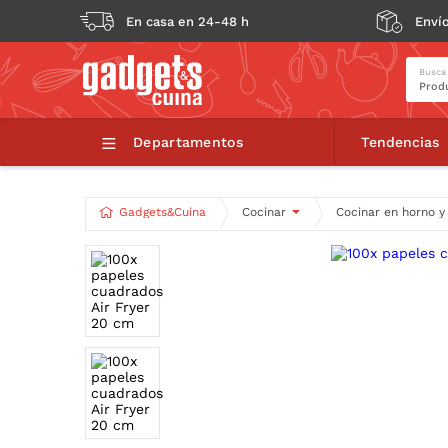
En casa en 24-48 h
Envío
Busca
100x 
Departamentos
Tendencias
Gadgets&Cuina
Cocinar
Cocinar en horno 