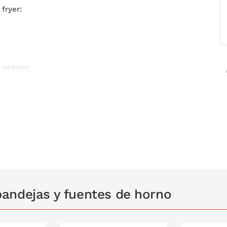
 fryer:
e peguen
 a 8 litros
calefacción y objetos cortantes
rno y sartenes
andejas y fuentes de horno
lentamiento para evitar que se queme