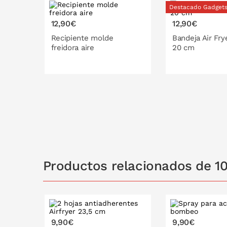
Destacado Gadget
12,90€
12,90€
Recipiente molde
Bandeja Air Frye
freidora aire
20 cm
16 cm
18 cm
PONLO EN
Productos relacionados de 10
9,90€
9,90€