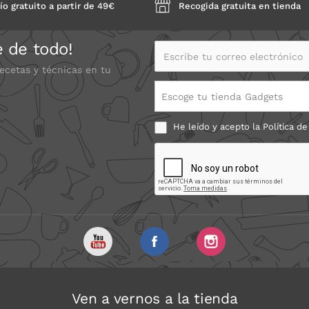
ío gratuito a partir de 49€
Recogida gratuita en tienda
e de todo!
Escribe tu correo electrónico
recetas y técnicas en tu
Escoge tu tienda Gadgets
He leído y acepto la
Política de
Ven a vernos a la tienda