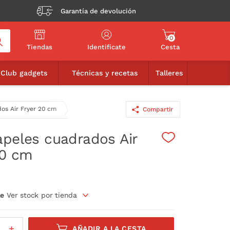
Garantía de devolución
0
Tiendas
Identifícate
Cesta
12,90€
AÑADIR A LA CESTA
Club gadgets
Técnicas y recetas
Talleres
os Air Fryer 20 cm
Compartir
apeles cuadrados Air
20 cm
le
Ver stock por tienda
AÑADIR A LA CESTA