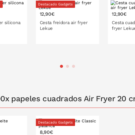
s
Destacado Gadgets
12,90€
12,90€
r silicona
Cesta freidora air fryer
Cesta cuadr
Lekue
fryer Leku
3,5-5 l
5-6,5 l
 LA CESTA
PONL
0x papeles cuadrados Air Fryer 20 
Destacado Gadgets
8,90€